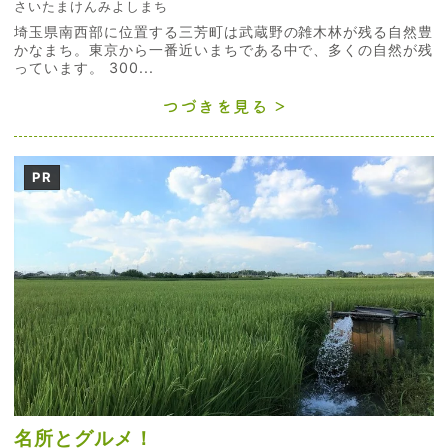
さいたまけんみよしまち
埼玉県南西部に位置する三芳町は武蔵野の雑木林が残る自然豊
かなまち。東京から一番近いまちである中で、多くの自然が残
っています。 300...
つづきを見る
PR
名所とグルメ！