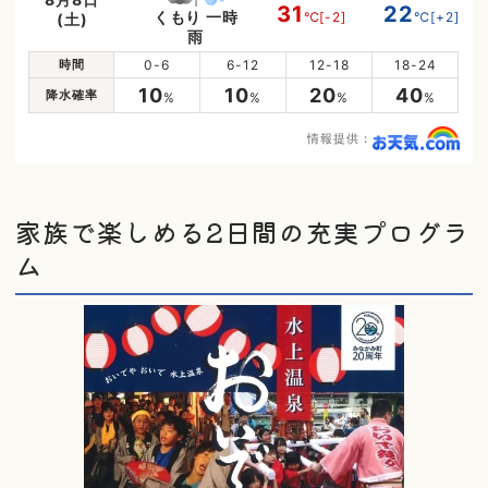
31
22
くもり 一時
℃
[-2]
℃
[+2]
(土)
雨
時間
0-6
6-12
12-18
18-24
10
10
20
40
降水確率
%
%
%
%
情報提供：
家族で楽しめる2日間の充実プログラ
ム