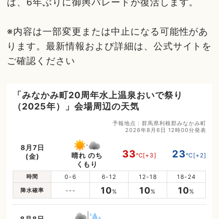
は、6年ぶりに御輿パレードが復活します。
※内容は一部変更または中止になる可能性があ
ります。最新情報および詳細は、公式サイトを
ご確認ください
「みなかみ町20周年水上温泉おいで祭り
（2025年）」会場周辺の天気
予報地点：群馬県利根郡みなかみ町
2026年8月6日 12時00分発表
8月7日
33
23
晴れ のち
℃
[+3]
℃
[+2]
(金)
くもり
時間
0-6
6-12
12-18
18-24
10
10
10
降水確率
---
%
%
%
8月8日