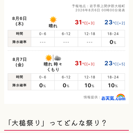
予報地点：岩手県上閉伊郡大槌町
2026年8月6日 00時00分発表
8月6日
31
23
℃
[+3]
℃
[+2]
(木)
晴れ
時間
0-6
6-12
12-18
18-24
0
降水確率
---
---
---
%
8月7日
31
23
晴れ 時々
℃
[+3]
℃
[+5]
(金)
くもり
時間
0-6
6-12
12-18
18-24
0
0
10
10
降水確率
%
%
%
%
情報提供：
「大槌祭り」ってどんな祭り？