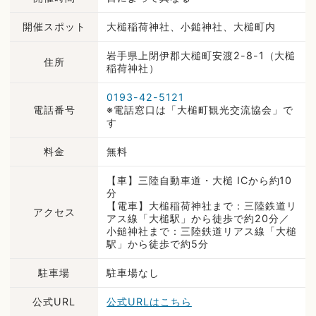
開催スポット
大槌稲荷神社、小鎚神社、大槌町内
岩手県上閉伊郡大槌町安渡2-8-1（大槌
住所
稲荷神社）
0193-42-5121
電話番号
※電話窓口は「大槌町観光交流協会」で
す
料金
無料
【車】三陸自動車道・大槌 ICから約10
分
【電車】大槌稲荷神社まで：三陸鉄道リ
アクセス
アス線「大槌駅」から徒歩で約20分／
小鎚神社まで：三陸鉄道リアス線「大槌
駅」から徒歩で約5分
駐車場
駐車場なし
公式URL
公式URLはこちら