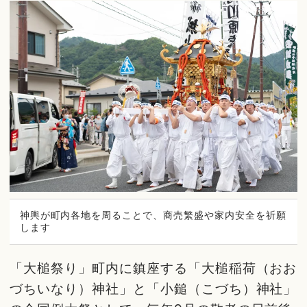
神輿が町内各地を周ることで、商売繁盛や家内安全を祈願
します
「大槌祭り」町内に鎮座する「大槌稲荷（おお
づちいなり）神社」と「小鎚（こづち）神社」