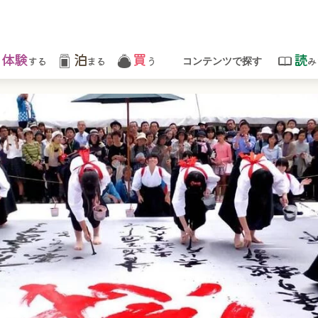
体験
泊
買
読
する
まる
う
み
コンテンツで探す