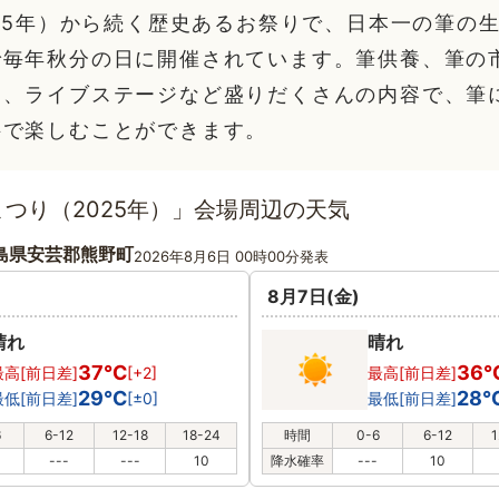
935年）から続く歴史あるお祭りで、日本一の筆の
で毎年秋分の日に開催されています。筆供養、筆の
楽、ライブステージなど盛りだくさんの内容で、筆
料で楽しむことができます。
まつり（2025年）」会場周辺の天気
島県安芸郡熊野町
2026年8月6日 00時00分発表
8月7日(金)
晴れ
晴れ
37℃
36
最高[前日差]
[+2]
最高[前日差]
29℃
28
最低[前日差]
[±0]
最低[前日差]
6
6-12
12-18
18-24
時間
0-6
6-12
1
---
---
10
降水確率
---
10