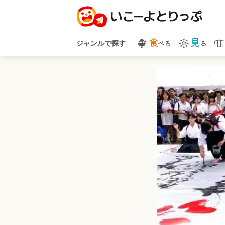
食
見
べる
る
ジャンルで探す