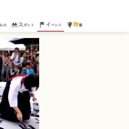
ス
イ
特
もの
ポット
ベント
集