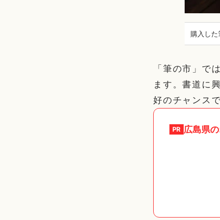
購入した
「筆の市」で
ます。書道に
好のチャンス
広島県
の
PR