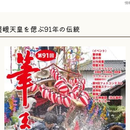
情
嵯峨天皇を偲ぶ91年の伝統