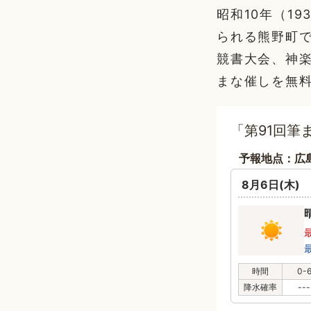
昭和10年（1
られる熊野町
競書大会、神
まな催しを無
「第91回筆
予報地点：広
8月6日(木)
時間
0-
降水確率
---