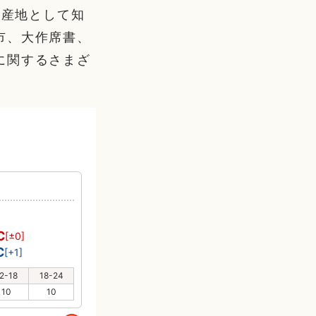
生産地として知
市、大作席書、
に関するさまざ
℃
[±0]
℃
[+1]
2-18
18-24
10
10