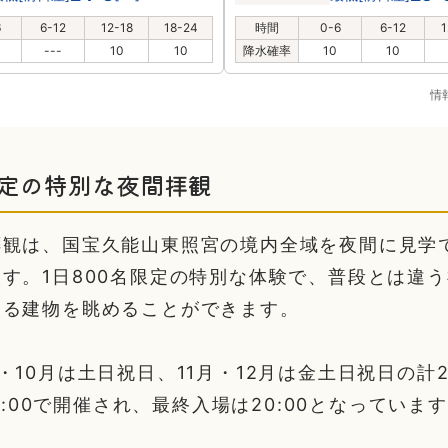
6
6-12
12-18
18-24
時間
0-6
6-12
1
---
10
10
降水確率
10
10
情
限定の特別な夜間拝観
拝観は、国宝久能山東照宮の境内全域を夜間に見学
す。1日800名限定の特別な体験で、普段とは違
ある建物を眺めることができます。
・10月は土日祝日、11月・12月は金土日祝日の計
21:00で開催され、最終入場は20:00となっていま