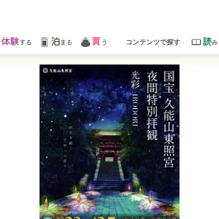
体験
泊
買
読
する
まる
う
み
コンテンツで探す