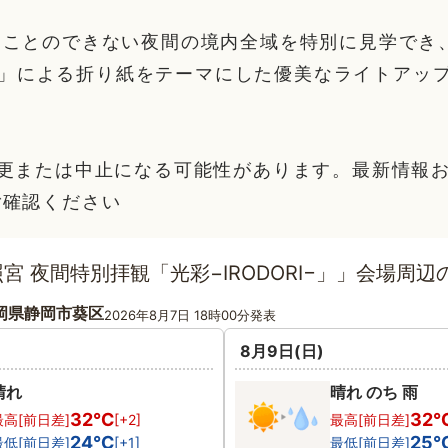
ることのできない夜間の境内全域を特別に見学でき
aru」による折り紙をテーマにした優美なライトアッ
変更または中止になる可能性があります。最新情報
ご確認ください
宮 夜間特別拝観「光彩−IRODORI−」」会場周辺
岡県静岡市葵区
2026年8月7日 18時00分発表
8月9日(日)
晴れ
晴れ のち 雨
32℃
32
最高[前日差]
[+2]
最高[前日差]
24℃
25
最低[前日差]
[+1]
最低[前日差]