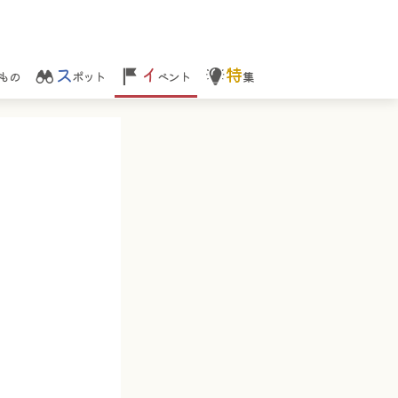
ス
イ
特
もの
ポット
ベント
集