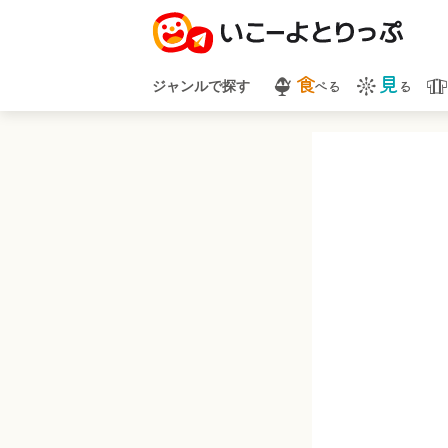
食
見
べる
る
ジャンルで探す