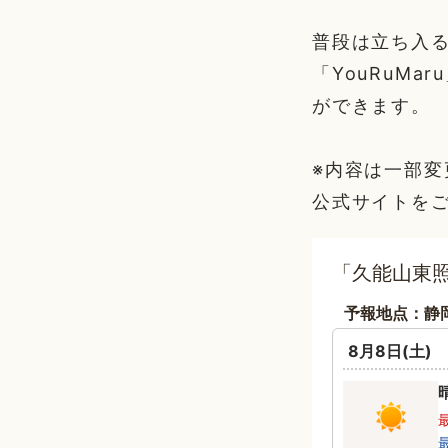
普段は立ち入
「YouRuM
ができます。
※内容は一部
公式サイトを
「久能山東照
予報地点：静
8月8日(土)