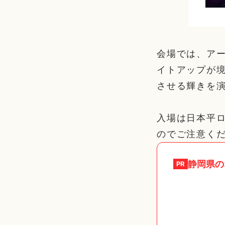
会場では、アー
イトアップが
させる輝きを
入場は日本平
のでご注意く
静岡県
の
PR