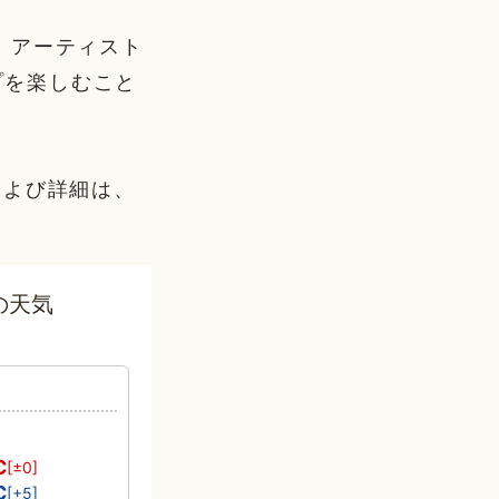
、アーティスト
プを楽しむこと
および詳細は、
の天気
℃
[±0]
℃
[+5]