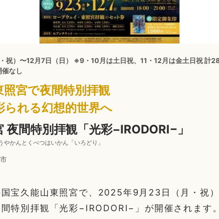
・祝）〜12月7日（日） ※9・10月は土日祝、11・12月は金土日祝 計28
開催なし
東照宮で夜間特別拝観
彩られる幻想的世界へ
 夜間特別拝観「光彩−IRODORI−」
うやかんとくべつはいかん「いろどり」
市
国宝久能山東照宮で、2025年9月23日（月・祝）
間特別拝観「光彩−IRODORI−」が開催されます