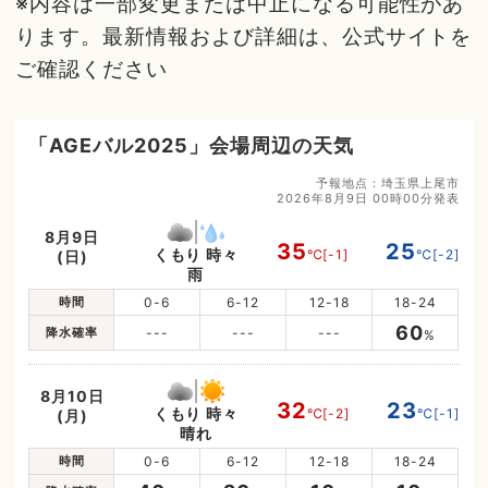
※内容は一部変更または中止になる可能性があ
ります。最新情報および詳細は、公式サイトを
ご確認ください
「AGEバル2025」会場周辺の天気
予報地点：埼玉県上尾市
2026年8月9日 00時00分発表
8月9日
35
25
くもり 時々
℃
[-1]
℃
[-2]
(日)
雨
時間
0-6
6-12
12-18
18-24
60
降水確率
---
---
---
%
8月10日
32
23
くもり 時々
℃
[-2]
℃
[-1]
(月)
晴れ
時間
0-6
6-12
12-18
18-24