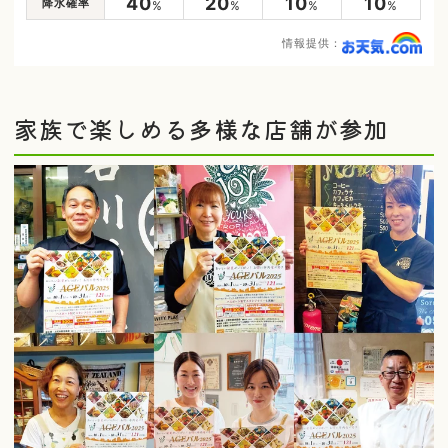
40
20
10
10
降水確率
%
%
%
%
情報提供：
家族で楽しめる多様な店舗が参加