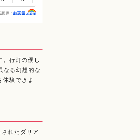
報提供：
す。行灯の優し
異なる幻想的な
を体験できま
らされたダリア