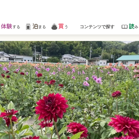
体験
泊
買
読
する
まる
う
み
コンテンツで探す