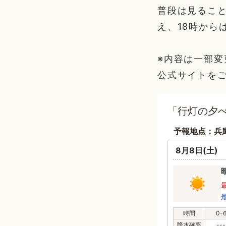
普段は見るこ
え、18時から
※内容は一部
公式サイトを
「行灯の夕
予報地点：兵
8月8日(土)
時間
0-
降水確率
---