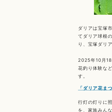
ダリアは宝塚市
てダリア球根
り、宝塚ダリ
2025年10
花釣り体験な
す。
「ダリア花ま
行灯の灯りに
を、家族みん