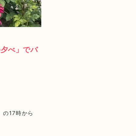
の夕べ」でバ
）の17時から