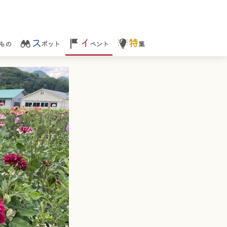
ス
イ
特
もの
ポット
ベント
集