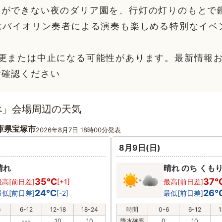
とができない夜のダリア園を、行灯の灯りのもとで
はバイオリン奏者による演奏も楽しめる特別なイベ
変更または中止になる可能性があります。最新情報
ご確認ください
べ」会場周辺の天気
庫県宝塚市
2026年8月7日 18時00分発表
8月9日(日)
晴れ
晴れ のち くも
35℃
37
最高[前日差]
[+1]
最高[前日差]
24℃
26
最低[前日差]
[-2]
最低[前日差]
6
6-12
12-18
18-24
時間
0-6
6-12
1
---
10
10
降水確率
0
10