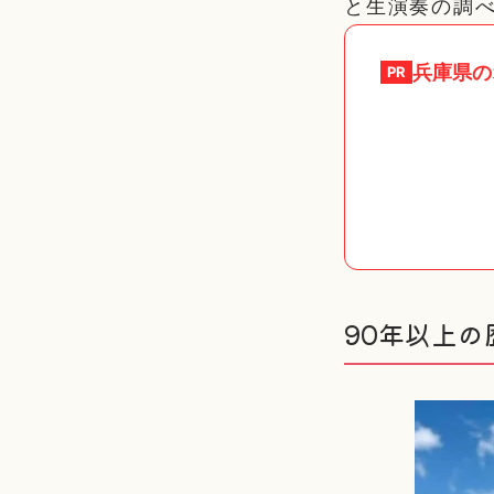
と生演奏の調
兵庫県
の
PR
90年以上