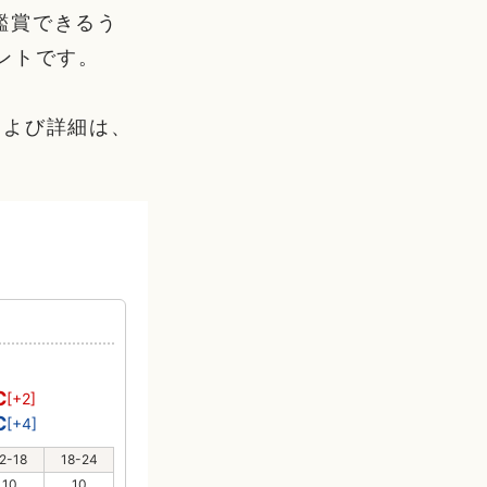
鑑賞できるう
ントです。
および詳細は、
り
℃
[+2]
℃
[+4]
2-18
18-24
10
10