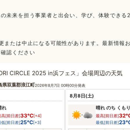
域の未来を担う事業者と出会い、学び、体験できる
変更または中止になる可能性があります。最新情報
ご確認ください
ORI CIRCLE 2025 in浜フェス」会場周辺の天気
島県双葉郡浪江町
2026年8月7日 00時00分発表
8月8日(土)
晴れ
晴れ のち くも
33℃
32
最高[前日差]
[+4]
最高[前日差]
25℃
23
最低[前日差]
[+3]
最低[前日差]