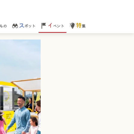
ス
イ
特
もの
ポット
ベント
集