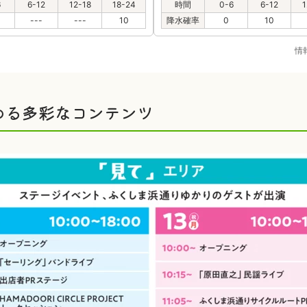
6
6-12
12-18
18-24
時間
0-6
6-12
1
---
---
10
降水確率
0
10
情
める多彩なコンテンツ