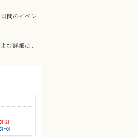
2日間のイベン
および詳細は、
り
℃
[-2]
℃
[±0]