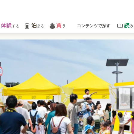
体験
泊
買
読
する
まる
う
み
コンテンツで探す