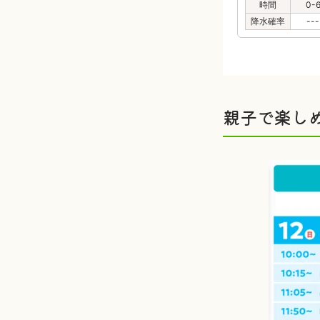
時間
0-
降水確率
---
親子で楽し