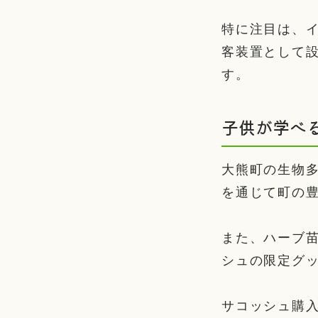
特に注目は、
客装置として
す。
子供が学べ
大熊町の生物
を通じて町の
また、ハーブ
シュの限定グ
サコッシュ購