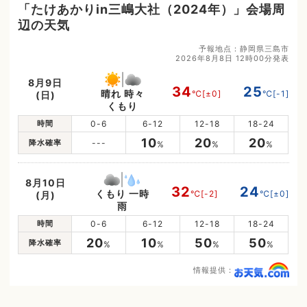
「たけあかりin三嶋大社（2024年）」会場周
辺の天気
予報地点：静岡県三島市
2026年8月8日 12時00分発表
8月9日
34
25
晴れ 時々
℃
[±0]
℃
[-1]
(日)
くもり
時間
0-6
6-12
12-18
18-24
10
20
20
降水確率
---
%
%
%
8月10日
32
24
くもり 一時
℃
[-2]
℃
[±0]
(月)
雨
時間
0-6
6-12
12-18
18-24
20
10
50
50
降水確率
%
%
%
%
情報提供：