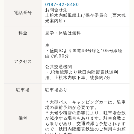
0187-42-8480
お問合せ先
電話番号
上桧木内紙風船上げ保存委員会（西木観
光案内所）
料金
見学・体験は無料
車
・盛岡ICより国道46号線と105号線経
由で約90分
アクセス
公共交通機関
・JR角館駅より秋田内陸縦貫鉄道利
用、上桧木内駅下車、徒歩約7分
駐車場
駐車場あり
＊大型バス・キャンピングカーは、駐車
場の事前予約が必要です。
＊天候や積雪の影響により、駐車場台数
備考
が減少する場合もあります。駐車台数に
も限りがあり、交通渋滞も予想されます
ので、秋田内陸縦貫鉄道のご利用をお願