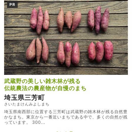
PR
武蔵野の美しい雑木林が残る
伝統農法の農産物が自慢のまち
埼玉県三芳町
さいたまけんみよしまち
埼玉県南西部に位置する三芳町は武蔵野の雑木林が残る自然豊
かなまち。東京から一番近いまちである中で、多くの自然が残
っています。 300...