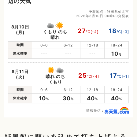
辺の天気
予報地点：秋田県仙北市
2026年8月10日 00時00分発表
8月10日
27
18
くもり のち
℃
[-4]
℃
[-3]
(月)
晴れ
時間
0-6
6-12
12-18
18-24
10
降水確率
---
---
---
%
8月11日
25
17
晴れ のち
℃
[-4]
℃
[-1]
(火)
くもり
時間
0-6
6-12
12-18
18-24
10
30
40
40
降水確率
%
%
%
%
情報提供：
紙風船に願いを込めて打ち上げよう