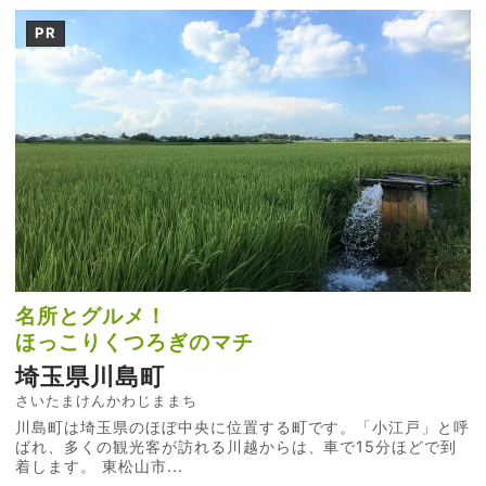
PR
名所とグルメ！
ほっこりくつろぎのマチ
埼玉県川島町
さいたまけんかわじままち
川島町は埼玉県のほぼ中央に位置する町です。「小江戸」と呼
ばれ、多くの観光客が訪れる川越からは、車で15分ほどで到
着します。 東松山市...