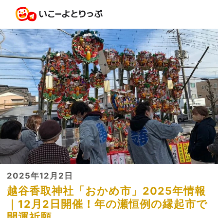
2025年12月2日
越谷香取神社「おかめ市」2025年情報
｜12月2日開催！年の瀬恒例の縁起市で
開運祈願