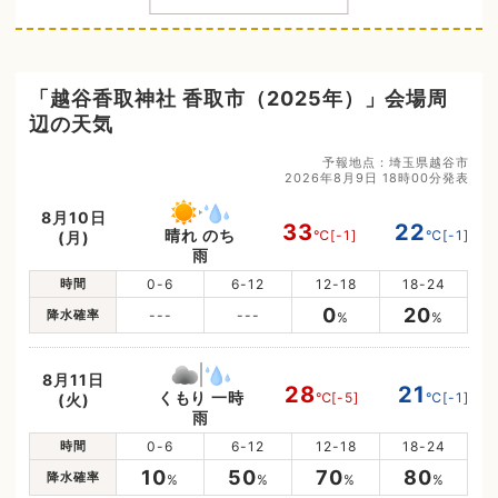
「越谷香取神社 香取市（2025年）」会場周
辺の天気
予報地点：埼玉県越谷市
2026年8月9日 18時00分発表
8月10日
33
22
晴れ のち
℃
[-1]
℃
[-1]
(月)
雨
時間
0-6
6-12
12-18
18-24
0
20
降水確率
---
---
%
%
8月11日
28
21
くもり 一時
℃
[-5]
℃
[-1]
(火)
雨
時間
0-6
6-12
12-18
18-24
10
50
70
80
降水確率
%
%
%
%