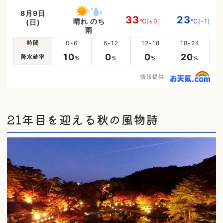
8月9日
33
23
晴れ のち
℃
[±0]
℃
[-1]
(日)
雨
時間
0-6
6-12
12-18
18-24
10
0
0
20
降水確率
%
%
%
%
情報提供：
21年目を迎える秋の風物詩