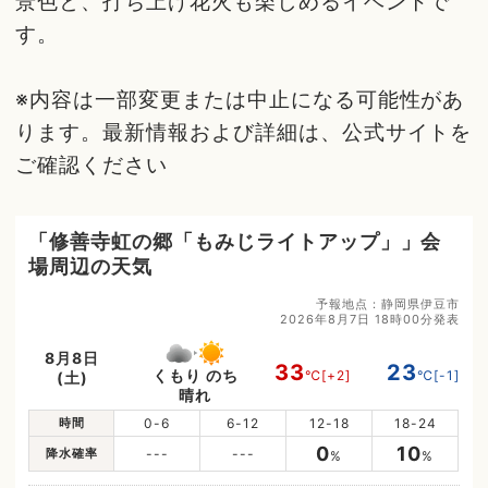
景色と、打ち上げ花火も楽しめるイベントで
す。
※内容は一部変更または中止になる可能性があ
ります。最新情報および詳細は、公式サイトを
ご確認ください
「修善寺虹の郷「もみじライトアップ」」会
場周辺の天気
予報地点：静岡県伊豆市
2026年8月7日 18時00分発表
8月8日
33
23
くもり のち
℃
[+2]
℃
[-1]
(土)
晴れ
時間
0-6
6-12
12-18
18-24
0
10
降水確率
---
---
%
%