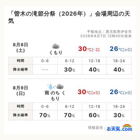
「曽木の滝節分祭（2026年）」会場周辺の天
気
予報地点：鹿児島県伊佐市
2026年8月7日 12時00分発表
8月8日
30
26
℃
[-2]
℃
[±0]
(土)
くもり
時間
0-6
6-12
12-18
18-24
30
40
40
降水確率
---
%
%
%
8月9日
30
26
雨 のち く
℃
[±0]
℃
[±0]
(日)
もり
時間
0-6
6-12
12-18
18-24
70
70
60
30
降水確率
%
%
%
%
情報提供：