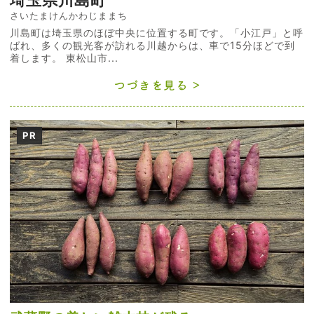
埼玉県川島町
さいたまけんかわじままち
川島町は埼玉県のほぼ中央に位置する町です。「小江戸」と呼
ばれ、多くの観光客が訪れる川越からは、車で15分ほどで到
着します。 東松山市...
つづきを見る
PR