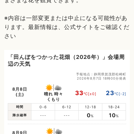
まざまな花を観賞できます。
※内容は一部変更または中止になる可能性があ
ります。最新情報は、公式サイトをご確認くだ
さい
「田んぼをつかった花畑（2026年）」会場周
辺の天気
予報地点：静岡県賀茂郡松崎町
2026年8月7日 18時00分発表
8月8日
33
23
晴れ 時々
℃
[±0]
℃
[-2]
(土)
くもり
時間
0-6
6-12
12-18
18-24
0
10
降水確率
---
---
%
%
8月9日