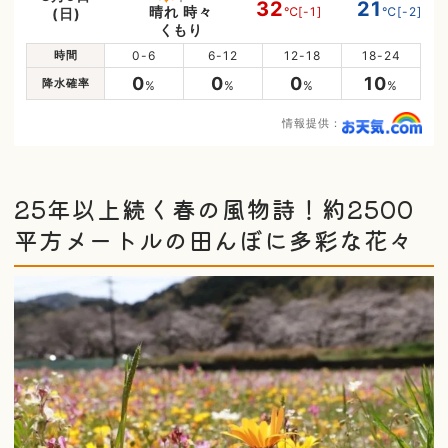
32
21
晴れ 時々
℃
[-1]
℃
[-2]
(日)
くもり
時間
0-6
6-12
12-18
18-24
0
0
0
10
降水確率
%
%
%
%
情報提供：
25年以上続く春の風物詩！約2500
平方メートルの田んぼに多彩な花々