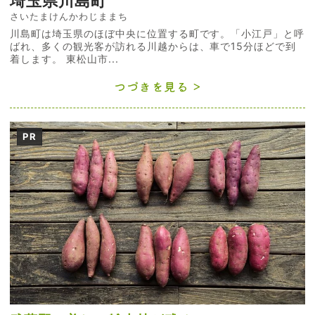
埼玉県川島町
さいたまけんかわじままち
川島町は埼玉県のほぼ中央に位置する町です。「小江戸」と呼
ばれ、多くの観光客が訪れる川越からは、車で15分ほどで到
着します。 東松山市...
つづきを見る
PR