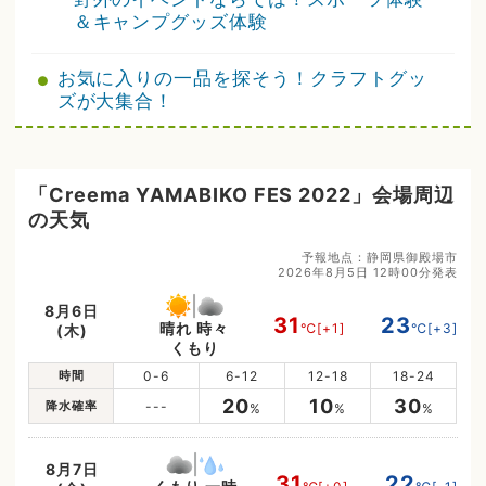
＆キャンプグッズ体験
お気に入りの一品を探そう！クラフトグッ
ズが大集合！
「Creema YAMABIKO FES 2022」会場周辺
の天気
予報地点：静岡県御殿場市
2026年8月5日 12時00分発表
8月6日
31
23
晴れ 時々
℃
[+1]
℃
[+3]
(木)
くもり
時間
0-6
6-12
12-18
18-24
20
10
30
降水確率
---
%
%
%
8月7日
31
22