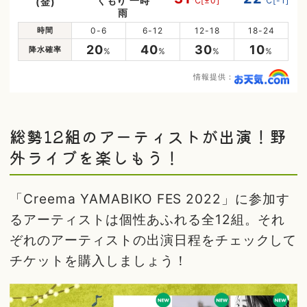
くもり 一時
℃
[±0]
℃
[-1]
(金)
雨
時間
0-6
6-12
12-18
18-24
20
40
30
10
降水確率
%
%
%
%
情報提供：
総勢12組のアーティストが出演！野
外ライブを楽しもう！
「Creema YAMABIKO FES 2022」に参加す
るアーティストは個性あふれる全12組。それ
ぞれのアーティストの出演日程をチェックして
チケットを購入しましょう！