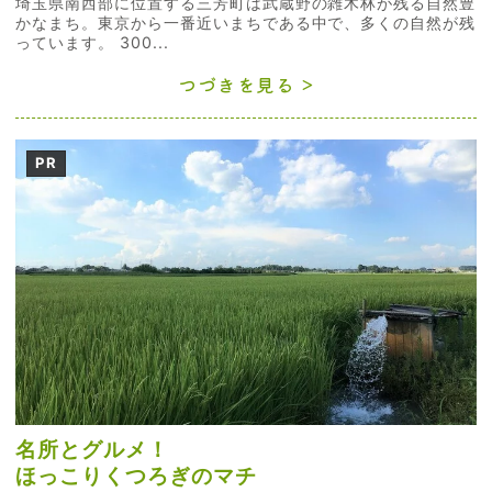
埼玉県南西部に位置する三芳町は武蔵野の雑木林が残る自然豊
かなまち。東京から一番近いまちである中で、多くの自然が残
っています。 300...
つづきを見る
PR
名所とグルメ！
ほっこりくつろぎのマチ