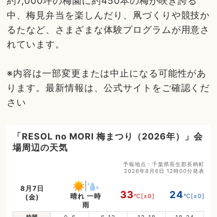
約7,000坪の梅園に約450本の梅が咲き誇る
中、梅見弁当を楽しんだり、凧づくりや競技か
るたなど、さまざまな体験プログラムが用意さ
れています。
※内容は一部変更または中止になる可能性があ
ります。最新情報は、公式サイトをご確認くだ
さい
「RESOL no MORI 梅まつり（2026年）」会
場周辺の天気
予報地点：千葉県長生郡長柄町
2026年8月6日 12時00分発表
8月7日
33
24
晴れ 一時
℃
[±0]
℃
[±0]
(金)
雨