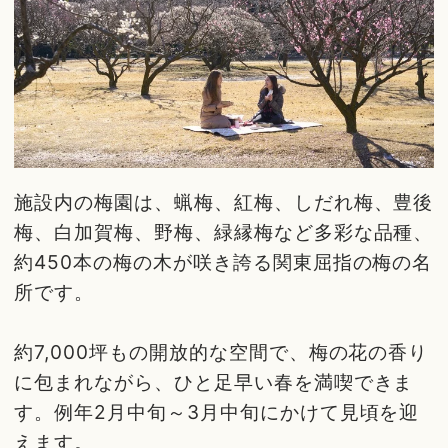
施設内の梅園は、蝋梅、紅梅、しだれ梅、豊後
梅、白加賀梅、野梅、緑縁梅など多彩な品種、
約450本の梅の木が咲き誇る関東屈指の梅の名
所です。
約7,000坪もの開放的な空間で、梅の花の香り
に包まれながら、ひと足早い春を満喫できま
す。例年2月中旬～3月中旬にかけて見頃を迎
えます。