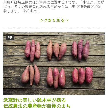
川島町は埼玉県のほぼ中央に位置する町です。「小江戸」と呼
ばれ、多くの観光客が訪れる川越からは、車で15分ほどで到
着します。 東松山市...
つづきを見る
PR
武蔵野の美しい雑木林が残る
伝統農法の農産物が自慢のまち