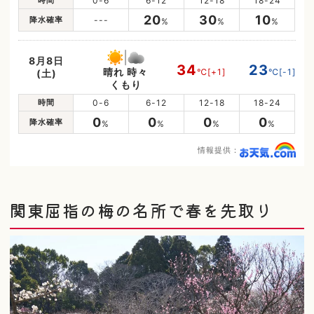
時間
0-6
6-12
12-18
18-24
20
30
10
降水確率
---
%
%
%
8月8日
34
23
晴れ 時々
℃
[+1]
℃
[-1]
(土)
くもり
時間
0-6
6-12
12-18
18-24
0
0
0
0
降水確率
%
%
%
%
情報提供：
関東屈指の梅の名所で春を先取り