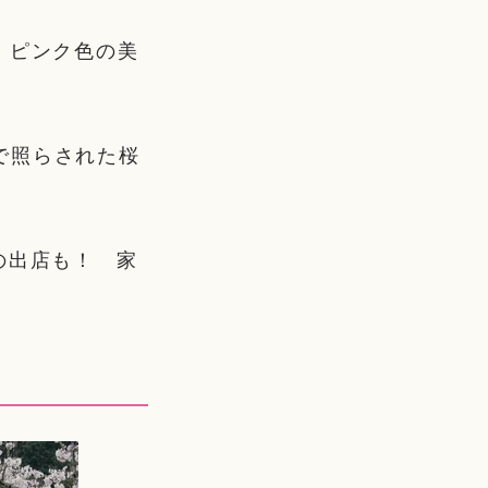
、ピンク色の美
で照らされた桜
の出店も！ 家