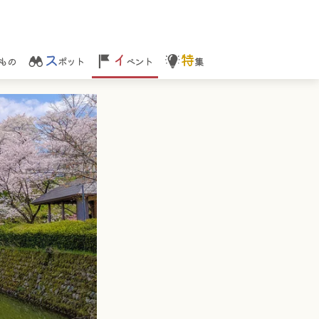
ス
イ
特
もの
ポット
ベント
集