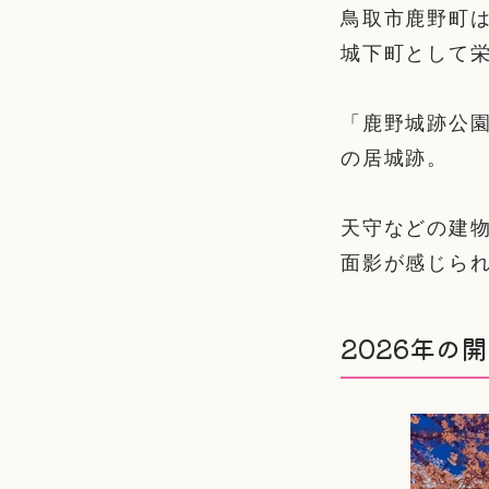
鳥取市鹿野町は
城下町として
「鹿野城跡公
の居城跡。
天守などの建
面影が感じら
2026年の