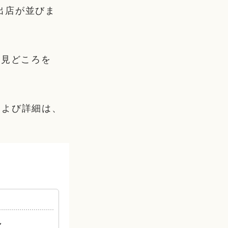
出店が並びま
や見どころを
および詳細は、
れ