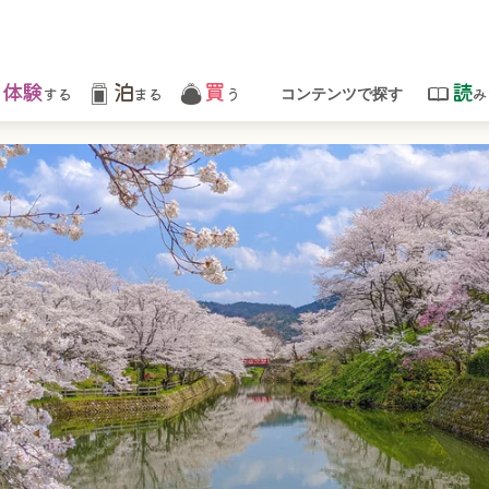
体験
泊
買
読
する
まる
う
み
コンテンツで探す