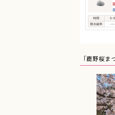
時間
0-
降水確率
---
「鹿野桜ま