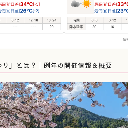
34℃
33
最高[前日差]
[-5]
最高[前日差]
26℃
23
最低[前日差]
[-2]
最低[前日差]
6
6-12
12-18
18-24
時間
0-6
6-12
1
---
---
20
降水確率
20
10
情
つり」とは？│例年の開催情報＆概要