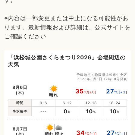
す。
※内容は一部変更または中止になる可能性があ
ります。最新情報および詳細は、公式サイトを
ご確認ください
「浜松城公園さくらまつり2026」会場周辺の
天気
予報地点：静岡県浜松市中央区
2026年8月5日 12時00分発表
8月6日
35
27
℃
[±0]
℃
[+3]
(木)
晴れ
時間
0-6
6-12
12-18
18-24
0
10
10
降水確率
---
%
%
%
8月7日
34
27
晴れ 時々
℃
[-1]
℃
[+1]
(金)