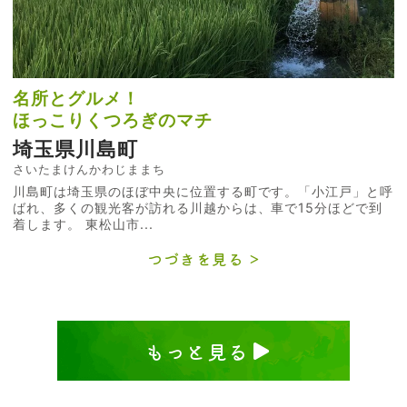
名所とグルメ！
ほっこりくつろぎのマチ
埼玉県川島町
さいたまけんかわじままち
川島町は埼玉県のほぼ中央に位置する町です。「小江戸」と呼
ばれ、多くの観光客が訪れる川越からは、車で15分ほどで到
着します。 東松山市...
つづきを見る
もっと見る