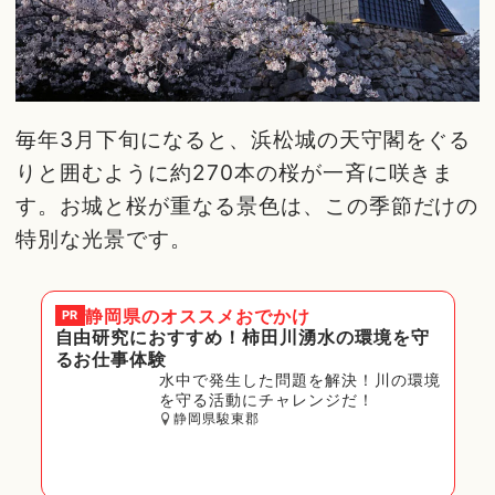
毎年3月下旬になると、浜松城の天守閣をぐる
りと囲むように約270本の桜が一斉に咲きま
す。お城と桜が重なる景色は、この季節だけの
特別な光景です。
静岡県
のオススメおでかけ
PR
自由研究におすすめ！柿田川湧水の環境を守
るお仕事体験
水中で発生した問題を解決！川の環境
を守る活動にチャレンジだ！
静岡県駿東郡