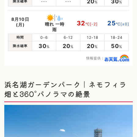
20
30
降水確率
---
---
%
%
8月10日
32
25
晴れ 一時
℃
[-2]
℃
[±0]
(月)
雨
時間
0-6
6-12
12-18
18-24
30
20
20
50
降水確率
%
%
%
%
情報提供：
浜名湖ガーデンパーク｜ネモフィラ
畑と360°パノラマの絶景