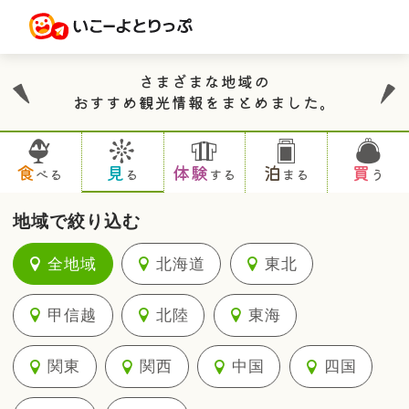
さまざまな地域の
おすすめ観光情報をまとめました。
食
見
体験
泊
買
べる
る
する
まる
う
地域で絞り込む
全地域
北海道
東北
甲信越
北陸
東海
関東
関西
中国
四国