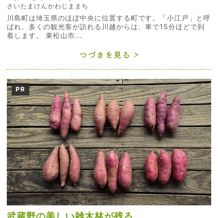
さいたまけんかわじままち
川島町は埼玉県のほぼ中央に位置する町です。「小江戸」と呼
ばれ、多くの観光客が訪れる川越からは、車で15分ほどで到
着します。 東松山市...
つづきを見る
PR
武蔵野の美しい雑木林が残る