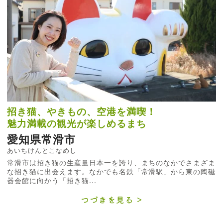
招き猫、やきもの、空港を満喫！
魅力満載の観光が楽しめるまち
愛知県常滑市
あいちけんとこなめし
常滑市は招き猫の生産量日本一を誇り、まちのなかでさまざま
な招き猫に出会えます。なかでも名鉄「常滑駅」から東の陶磁
器会館に向かう「招き猫...
つづきを見る