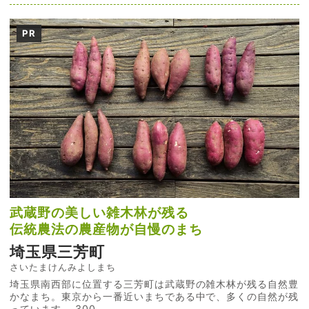
PR
武蔵野の美しい雑木林が残る
伝統農法の農産物が自慢のまち
埼玉県三芳町
さいたまけんみよしまち
埼玉県南西部に位置する三芳町は武蔵野の雑木林が残る自然豊
かなまち。東京から一番近いまちである中で、多くの自然が残
っています。 300...