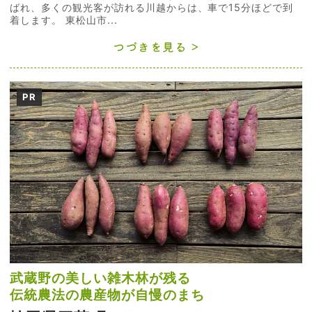
ばれ、多くの観光客が訪れる川越からは、車で15分ほどで到
着します。 東松山市...
つづきを見る
PR
武蔵野の美しい雑木林が残る
伝統農法の農産物が自慢のまち