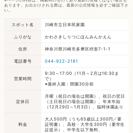
※ページの内容は、掲載時のものであり最新の情報ではない場合も
あります。お出かけされる際は、最新の公式情報を必ずご確認下さ
い。
スポット名
川崎市立日本民家園
ふりがな
かわさきしりつにほんみんかえん
住所
神奈川県川崎市多摩区枡形7-1-1
電話番号
044-922-2181
9:30～17:00（11月～2月は16:30ま
営業時間
で）
※最終入園：閉園30分前
月曜（祝日の場合は開園）、祝日の翌日
定休日
（土日祝日の場合は開園）、年末年始
（12月29日～1月3日）、臨時休園あり
大人500円（うち65歳以上300円／要
料金
証明書）、高校・大学生300円（要学生
証提示）、中学生以下無料、