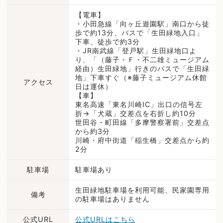
【電車】
・小田急線「向ヶ丘遊園駅」南口から徒
歩で約13分、バスで「生田緑地入口」
下車、徒歩で約3分
・JR南武線「登戸駅」生田緑地口よ
り、「（藤子・Ｆ・不二雄ミュージアム
経由）生田緑地」行きのバスで「生田緑
地」下車すぐ（※藤子ミュージアム休館
アクセス
日は運休）
【車】
東名高速「東名川崎IC」出口の信号左
折→「犬蔵」交差点を右折し約10分
世田谷・町田線「多摩警察署前」交差点
から約3分
川崎・府中街道「稲生橋」交差点から約
2分
駐車場
駐車場あり
生田緑地駐車場を利用可能、民家園専用
備考
の駐車場はありません
公式URL
公式URLはこちら