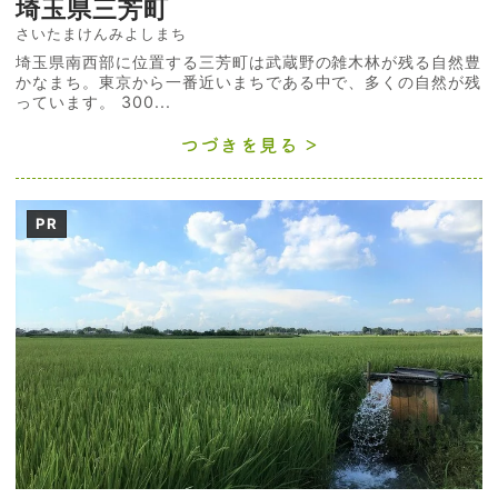
埼玉県三芳町
さいたまけんみよしまち
埼玉県南西部に位置する三芳町は武蔵野の雑木林が残る自然豊
かなまち。東京から一番近いまちである中で、多くの自然が残
っています。 300...
つづきを見る
PR