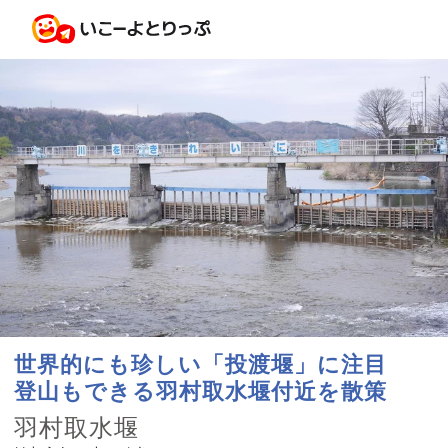
世界的にも珍しい「投渡堰」に注目
登山もできる羽村取水堰付近を散策
羽村取水堰