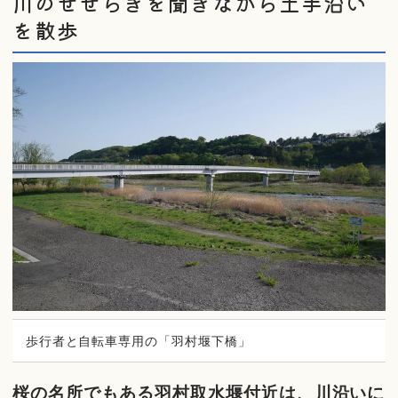
川のせせらぎを聞きながら土手沿い
を散歩
歩行者と自転車専用の「羽村堰下橋」
桜の名所でもある羽村取水堰付近は、川沿いに