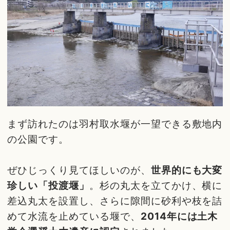
まず訪れたのは羽村取水堰が一望できる敷地内
の公園です。
ぜひじっくり見てほしいのが、
世界的にも大変
珍しい「投渡堰」
。杉の丸太を立てかけ、横に
差込丸太を設置し、さらに隙間に砂利や枝を詰
めて水流を止めている堰で、
2014年には土木