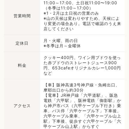
11:00～17:00、土日祝11:00〜19:00
（冬季は11:00～17:00）
※1・2月は土日祝の営業のみ
営業時間
※山の天候は変わりやすため、天候によ
り変更の場合あり。電話で確認のうえ来
店してください
月・火曜、雨の日
定休日
※冬季は月～金曜休
クッキー400円、ワイン用ブドウを使っ
た赤ブドウのストレートジュース900
料金
円、653cafeオリジナルカレー1,000円
など
【車】阪神高速3号神戸線・魚崎出口、
摩耶出口から約30分
【電車】JR神戸線「六甲道駅」、阪急
電鉄「六甲駅」、阪神電鉄「御影駅」か
アクセス
ら神戸市バス（六甲ケーブル下行き）乗
車、バス停「六甲ケーブル下」下車後、
六甲ケーブル乗車、「六甲ケーブル山上
駅」下車後、徒歩すぐ六甲ケーブル「六
甲ケーブル山上駅」からすぐ