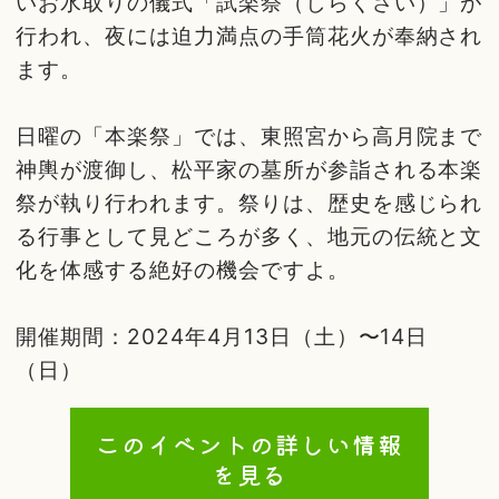
いお水取りの儀式「試楽祭（しらくさい）」が
行われ、夜には迫力満点の手筒花火が奉納され
ます。
日曜の「本楽祭」では、東照宮から高月院まで
神輿が渡御し、松平家の墓所が参詣される本楽
祭が執り行われます。祭りは、歴史を感じられ
る行事として見どころが多く、地元の伝統と文
化を体感する絶好の機会ですよ。
開催期間：2024年4月13日（土）〜14日
（日）
このイベントの詳しい情報
を見る