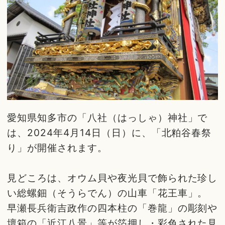
愛知県知多市の「八社（はっしゃ）神社」で
は、2024年4月14日（日）に、「北粕谷春祭
り」が開催されます。
見どころは、オウム貝や夜光貝で飾られた珍し
い総螺鈿（そうらでん）の山車「花王車」。
早瀬長兵衛吉政作の四本柱の「巻龍」の彫刻や
壇箱の「近江八景」等が箔押し・彩色された見