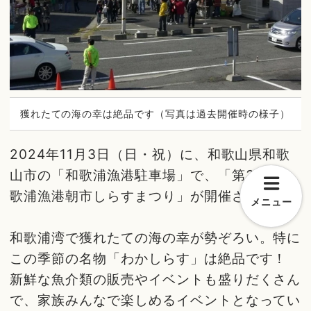
獲れたての海の幸は絶品です（写真は過去開催時の様子）
2024年11月3日（日・祝）に、和歌山県和歌
山市の「和歌浦漁港駐車場」で、「第37回和
歌浦漁港朝市しらすまつり」が開催されます。
メニュー
和歌浦湾で獲れたての海の幸が勢ぞろい。特に
この季節の名物「わかしらす」は絶品です！
新鮮な魚介類の販売やイベントも盛りだくさん
で、家族みんなで楽しめるイベントとなってい