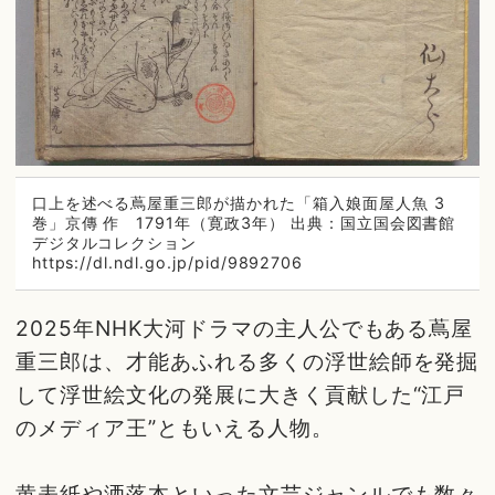
口上を述べる蔦屋重三郎が描かれた「箱入娘面屋人魚 3
巻」京傳 作 1791年（寛政3年） 出典：国立国会図書館
デジタルコレクション
https://dl.ndl.go.jp/pid/9892706
2025年NHK大河ドラマの主人公でもある蔦屋
重三郎は、才能あふれる多くの浮世絵師を発掘
して浮世絵文化の発展に大きく貢献した“江戸
のメディア王”ともいえる人物。
黄表紙や洒落本といった文芸ジャンルでも数々