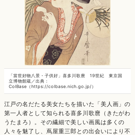
「當世好物八景・子供好」喜多川歌麿 19世紀 東京国
立博物館蔵／出典：
ColBase（https://colbase.nich.go.jp/）
江戸の名だたる美女たちを描いた「美人画」の
第一人者として知られる喜多川歌麿（きたがわ
うたまろ）。その繊細で美しい画風は多くの
人々を魅了し、蔦屋重三郎との出会いにより不