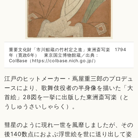
重要文化財「市川鰕蔵の竹村定之進」東洲斎写楽 1794
年（寛政6年） 東京国立博物館蔵／出典：
ColBase（https://colbase.nich.go.jp/）
江戸のヒットメーカー・蔦屋重三郎のプロデュ
ースにより、歌舞伎役者の半身像を描いた「大
首絵」28図を一挙に出版した東洲斎写楽（と
うしゅうさいしゃらく）。
彗星のように現れ一世を風靡しましたが、その
後140数点におよぶ浮世絵を世に送り出して姿