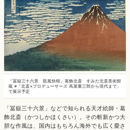
「冨嶽三十六景 凱風快晴」葛飾北斎 すみだ北斎美術館
蔵 ※「北斎×プロデューサーズ 蔦屋重三郎から現代まで」
で展示予定
「冨嶽三十六景」などで知られる天才絵師・葛
飾北斎（かつしかほくさい）。その斬新かつ大
胆な作風は、国内はもちろん海外でも広く愛さ