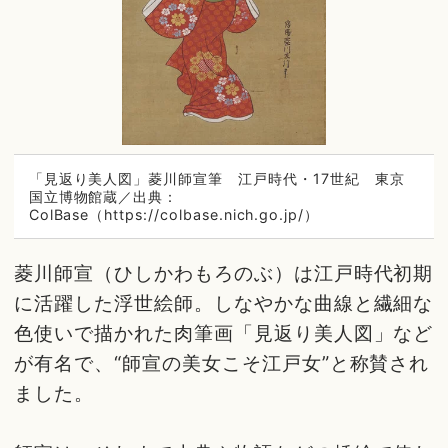
「見返り美人図」菱川師宣筆 江戸時代・17世紀 東京
国立博物館蔵／出典：
ColBase（https://colbase.nich.go.jp/）
菱川師宣（ひしかわもろのぶ）は江戸時代初期
に活躍した浮世絵師。しなやかな曲線と繊細な
色使いで描かれた肉筆画「見返り美人図」など
が有名で、“師宣の美女こそ江戸女”と称賛され
ました。