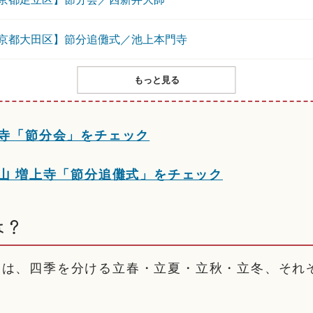
京都大田区】節分追儺式／池上本門寺
もっと見る
草寺「節分会」をチェック
本山 増上寺「節分追儺式」をチェック
は？
とは、四季を分ける立春・立夏・立秋・立冬、それ