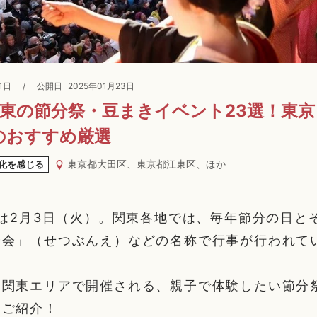
1日
/
公開日
2025年01月23日
関東の節分祭・豆まきイベント23選！東
のおすすめ厳選
東京都大田区、東京都江東区、ほか
化を感じる
分は2月3日（火）。関東各地では、毎年節分の日と
分会」（せつぶんえ）などの名称で行事が行われて
、関東エリアで開催される、親子で体験したい節分
をご紹介！