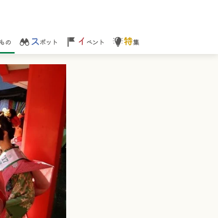
ス
イ
特
もの
ポット
ベント
集