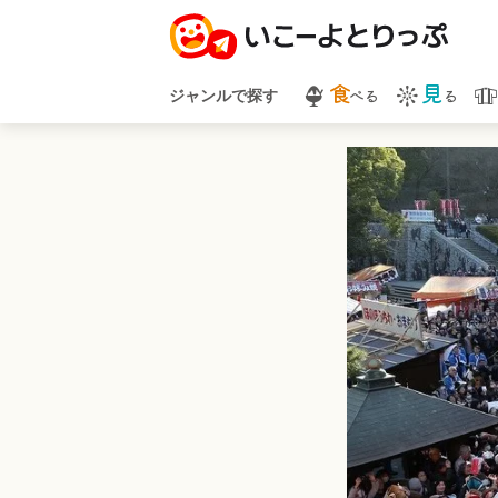
食
見
べる
る
ジャンルで探す