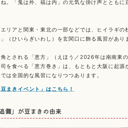
よね。「鬼は外、福は内」の元気な掛け声とともに
西エリアと関東・東北の一部などでは、ヒイラギの
鰯」（ひいらぎいわし）を玄関口に飾る風習があり
角とされる「恵方」（えほう／2026年は南南東
寿司を食べる「恵方巻き」は、もともと大阪に起源
今では全国的な風習になりつつあります。
＆豆まきイベント」はこちら！
追儺」が豆まきの由来