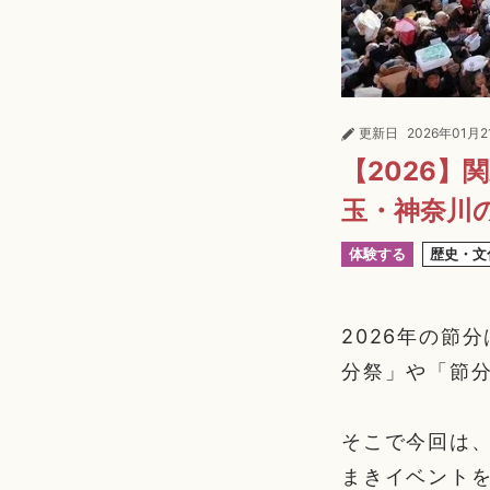
更新日
2026年01月2
【2026】
玉・神奈川
体験する
歴史・文
2026年の節
分祭」や「節
そこで今回は
まきイベント