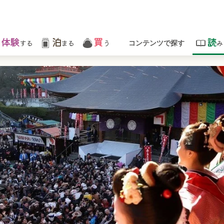
体験
泊
買
読
する
まる
う
み
コンテンツで探す