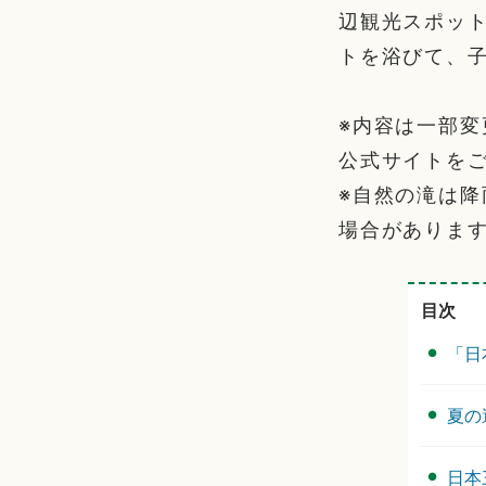
辺観光スポッ
トを浴びて、
※内容は一部
公式サイトを
※自然の滝は
場合がありま
目次
「日
夏の
日本