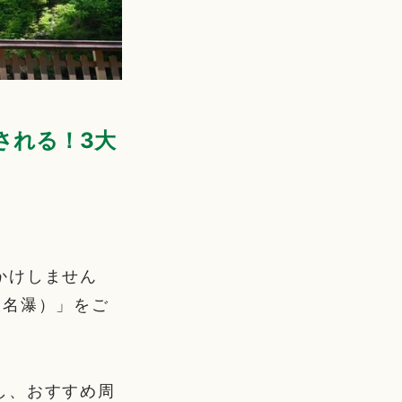
される！3大
かけしません
大名瀑）」をご
し、おすすめ周