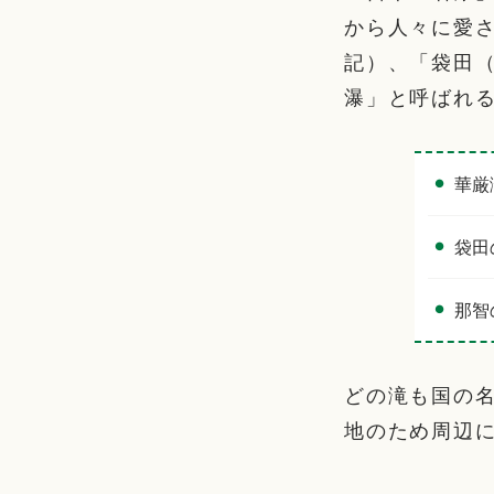
から人々に愛
記）、「袋田
瀑」と呼ばれ
華厳
袋田
那智
どの滝も国の
地のため周辺