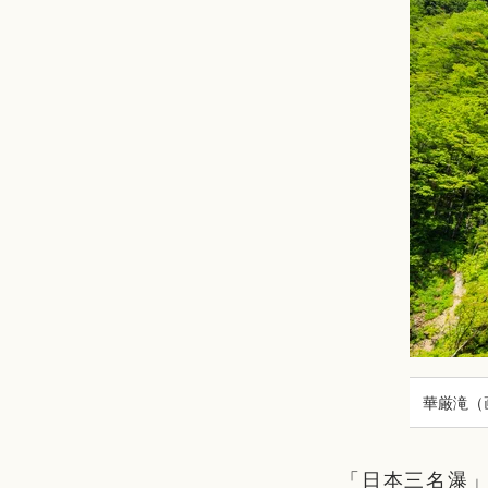
華厳滝（画
「日本三名瀑