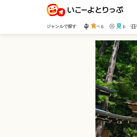
食
見
べる
る
ジャンルで探す