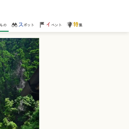
ス
イ
特
もの
ポット
ベント
集