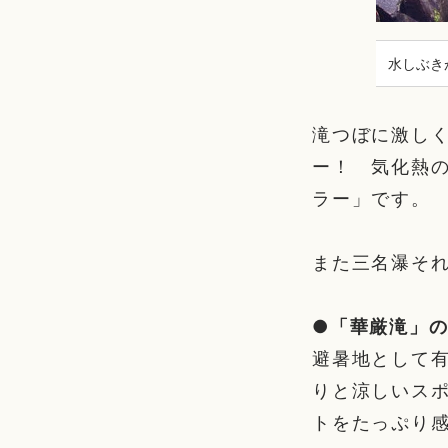
水しぶきが
滝つぼに激し
ー！ 気化熱
ラー」です。
また三名瀑そ
●「華厳滝」
避暑地として有
りと涼しいス
トをたっぷり