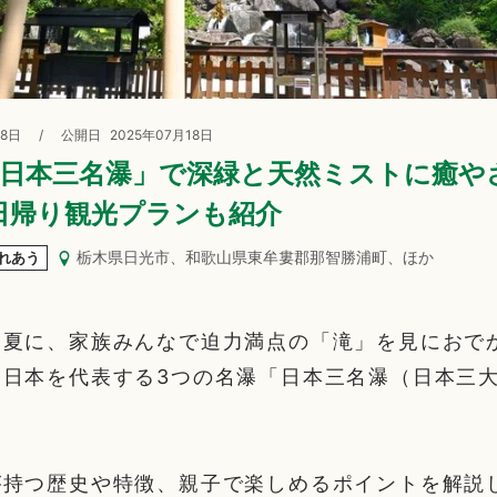
08日
/
公開日
2025年07月18日
】「日本三名瀑」で深緑と天然ミストに癒や
日帰り観光プランも紹介
栃木県日光市、和歌山県東牟婁郡那智勝浦町、ほか
れあう
初夏に、家族みんなで迫力満点の「滝」を見におで
、日本を代表する3つの名瀑「日本三名瀑（日本三
が持つ歴史や特徴、親子で楽しめるポイントを解説