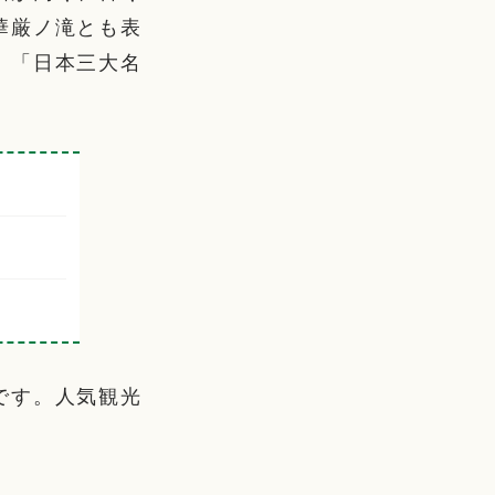
華厳ノ滝とも表
。「日本三大名
です。人気観光
。