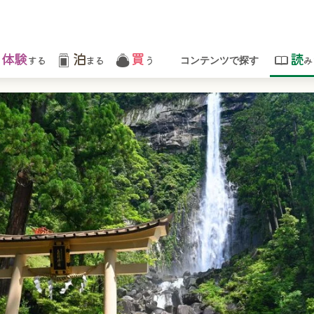
体験
泊
買
読
する
まる
う
み
コンテンツで探す