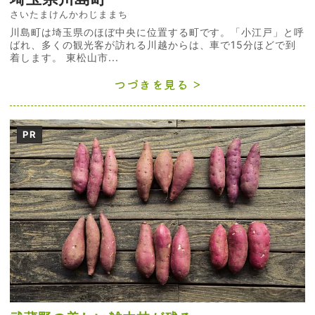
さいたまけんかわじままち
川島町は埼玉県のほぼ中央に位置する町です。「小江戸」と呼
ばれ、多くの観光客が訪れる川越からは、車で15分ほどで到
着します。 東松山市...
つづきを見る
PR