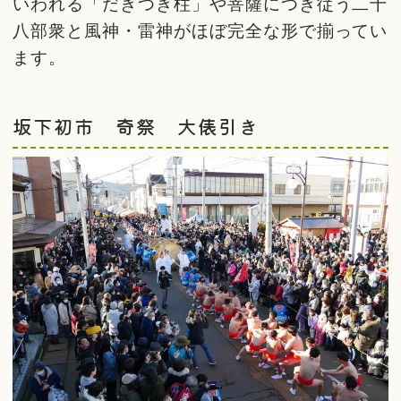
いわれる「だきつき柱」や菩薩につき従う二十
八部衆と風神・雷神がほぼ完全な形で揃ってい
ます。
坂下初市 奇祭 大俵引き