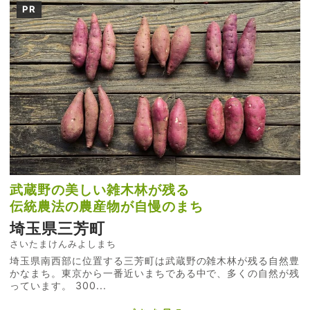
PR
武蔵野の美しい雑木林が残る
伝統農法の農産物が自慢のまち
埼玉県三芳町
さいたまけんみよしまち
埼玉県南西部に位置する三芳町は武蔵野の雑木林が残る自然豊
かなまち。東京から一番近いまちである中で、多くの自然が残
っています。 300...