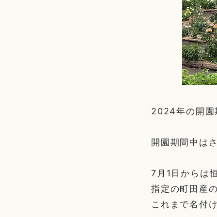
2024年の開
開園期間中は
7月1日からは
指定の町田産
これまで名付