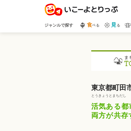
食
見
べる
る
ジャンルで探す
ま
T
東京都町田
とうきょうとまちだし
活気ある都
両方が共存