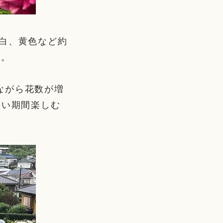
白、黄色など約
す。
ながら花数が増
長い期間楽しむ