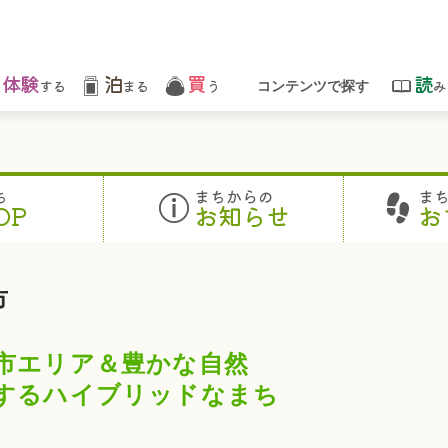
体験
泊
買
読
する
まる
う
み
コンテンツで探す
ち
まちからの
ま
OP
お知らせ
お
市
市エリア＆豊かな自然
するハイブリッドなまち