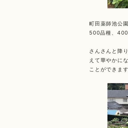
町田薬師池公
500品種、4
さんさんと降
えて華やかにな
ことができま