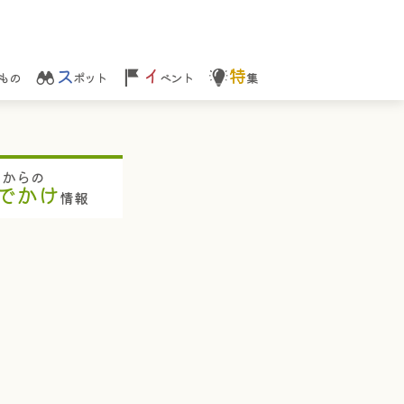
ス
イ
特
もの
ポット
ベント
集
ちからの
でかけ
情報