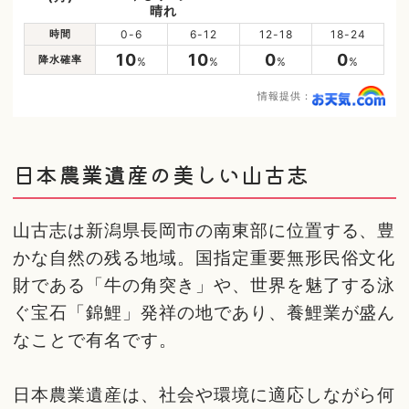
晴れ
時間
0-6
6-12
12-18
18-24
10
10
0
0
降水確率
%
%
%
%
情報提供：
日本農業遺産の美しい山古志
山古志は新潟県長岡市の南東部に位置する、豊
かな自然の残る地域。国指定重要無形民俗文化
財である「牛の角突き」や、世界を魅了する泳
ぐ宝石「錦鯉」発祥の地であり、養鯉業が盛ん
なことで有名です。
日本農業遺産は、社会や環境に適応しながら何