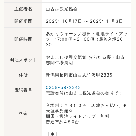
主催者名
山古志観光協会
開催期間
2025年10月17日 〜 2025年11月3日
あかりウォーク／棚田・棚池ライトアッ
開催時間
プ 17:00頃～21:00頃（最終入場20：
30）
やまこし復興交流館 おらたる裏・山古
開催スポット
志闘牛場周辺
住所
新潟県長岡市山古志竹沢甲2835
0258-59-2343
電話番号
電話番号は山古志観光協会の番号です
入場料：￥３００円（現地お支払い）※
未就学児無料
料金
棚田・棚池ライトアップ 無料
普通車約4５0台
【車】