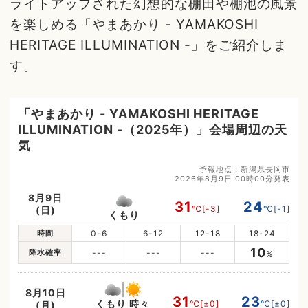
ライトアップされた幻想的な棚田や棚池の風景
を楽しめる「やまあかり - YAMAKOSHI
HERITAGE ILLUMINATION -」をご紹介しま
す。
「やまあかり - YAMAKOSHI HERITAGE
ILLUMINATION -（2025年）」会場周辺の天
気
予報地点：新潟県長岡市
2026年8月9日 00時00分発表
8月9日
31
24
℃
[-3]
℃
[-1]
(日)
くもり
時間
0-6
6-12
12-18
18-24
10
降水確率
---
---
---
%
8月10日
31
23
くもり 時々
℃
[±0]
℃
[±0]
(月)