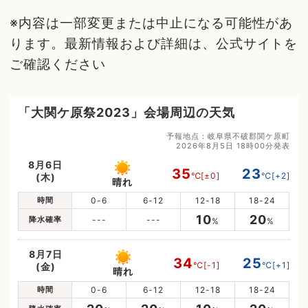
※内容は一部変更または中止になる可能性があ
ります。最新情報および詳細は、公式サイトを
ご確認ください
「大関ケ原祭2023」会場周辺の天気
予報地点：岐阜県不破郡関ケ原町
2026年8月5日 18時00分発表
8月6日
35
23
℃
[±0]
℃
[+2]
(木)
晴れ
時間
0-6
6-12
12-18
18-24
10
20
降水確率
---
---
%
%
8月7日
34
25
℃
[-1]
℃
[+1]
(金)
晴れ
時間
0-6
6-12
12-18
18-24