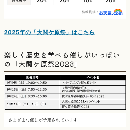
20
20
10
20
降水確率
%
%
%
%
情報提供：
2025年の「大関ケ原祭」はこちら
楽しく歴史を学べる催しがいっぱい
の「大関ケ原祭2023」
さまざまな催しが予定されています