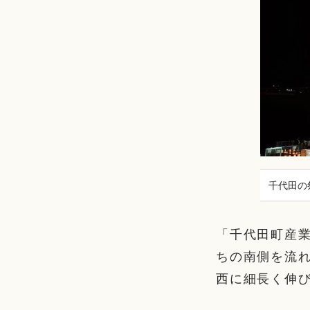
千代田の
「千代田町産
ちの南側を流
西に細長く伸