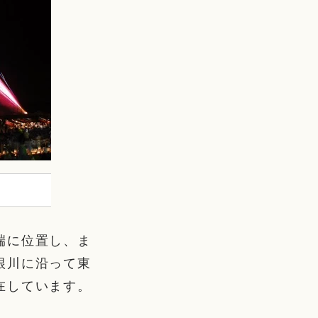
端に位置し、ま
根川に沿って東
在しています。