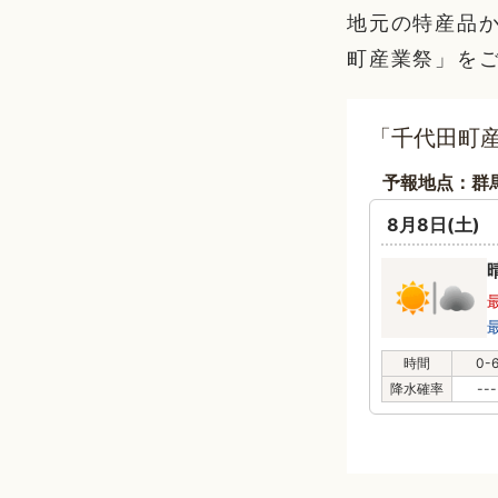
地元の特産品
町産業祭」を
「千代田町産
予報地点：群
8月8日(土)
時間
0-
降水確率
---