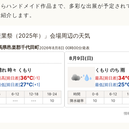
からハンドメイド作品まで、多彩な出展が予定され
ご紹介します。
業祭（2025年）」会場周辺の天気
馬県邑楽郡千代田町
2026年8月8日 00時00分発表
8月9日(日)
晴れ 時々 くもり
くもり のち 雨
36℃
34
最高[前日差]
[-1]
最高[前日差]
27℃
25
最低[前日差]
[+1]
最低[前日差]
6
6-12
12-18
18-24
時間
0-6
6-12
1
---
---
10
降水確率
10
10
情