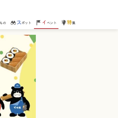
ス
イ
特
もの
ポット
ベント
集