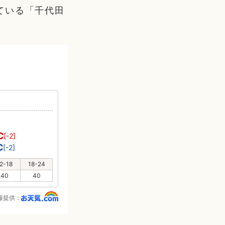
ている「千代田
℃
[-2]
℃
[-2]
2-18
18-24
40
40
報提供：