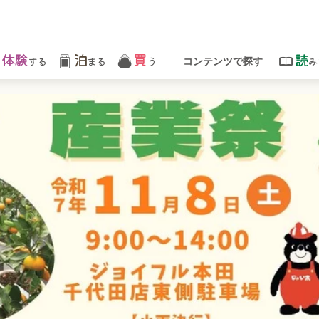
体験
泊
買
読
する
まる
う
み
コンテンツで探す