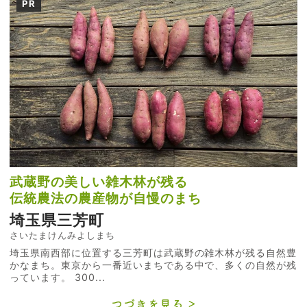
PR
武蔵野の美しい雑木林が残る
伝統農法の農産物が自慢のまち
埼玉県三芳町
さいたまけんみよしまち
埼玉県南西部に位置する三芳町は武蔵野の雑木林が残る自然豊
かなまち。東京から一番近いまちである中で、多くの自然が残
っています。 300...
つづきを見る