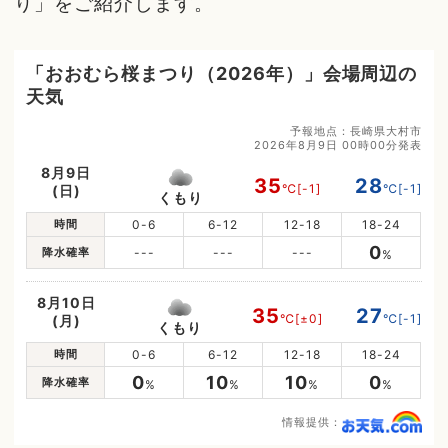
り」をご紹介します。
「おおむら桜まつり（2026年）」会場周辺の
天気
予報地点：長崎県大村市
2026年8月9日 00時00分発表
8月9日
35
28
℃
[-1]
℃
[-1]
(日)
くもり
時間
0-6
6-12
12-18
18-24
0
降水確率
---
---
---
%
8月10日
35
27
℃
[±0]
℃
[-1]
(月)
くもり
時間
0-6
6-12
12-18
18-24
0
10
10
0
降水確率
%
%
%
%
情報提供：