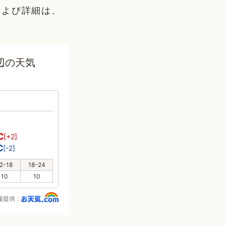
および詳細は、
辺の天気
℃
[+2]
℃
[-2]
2-18
18-24
10
10
報提供：