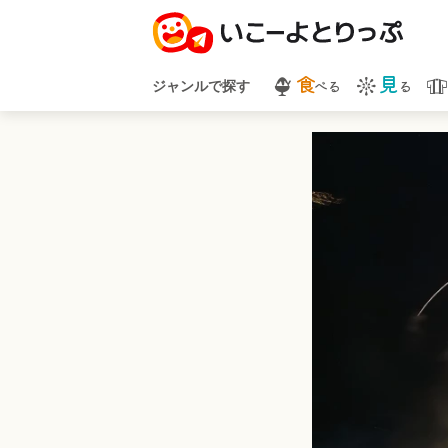
食
見
べる
る
ジャンルで探す