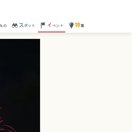
ス
イ
特
もの
ポット
ベント
集