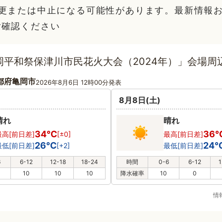
変更または中止になる可能性があります。最新情報
ご確認ください
岡平和祭保津川市民花火大会（2024年）」会場周
都府亀岡市
2026年8月6日 12時00分発表
8月8日(土)
晴れ
晴れ
34℃
36
最高[前日差]
[±0]
最高[前日差]
26℃
24
最低[前日差]
[+2]
最低[前日差]
6
6-12
12-18
18-24
時間
0-6
6-12
1
10
10
10
降水確率
10
0
情