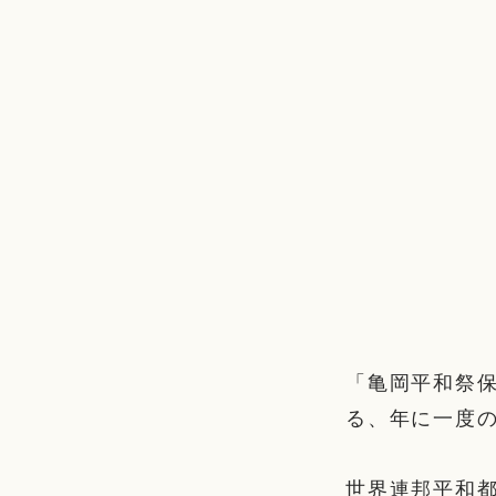
「亀岡平和祭
る、年に一度
世界連邦平和