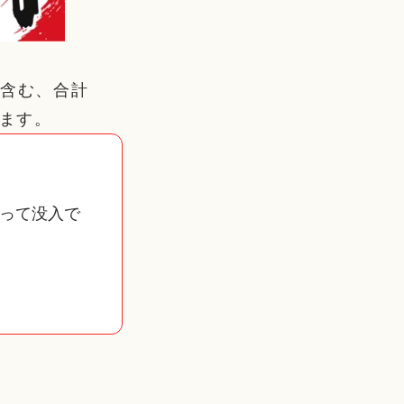
を含む、合計
れます。
って没入で