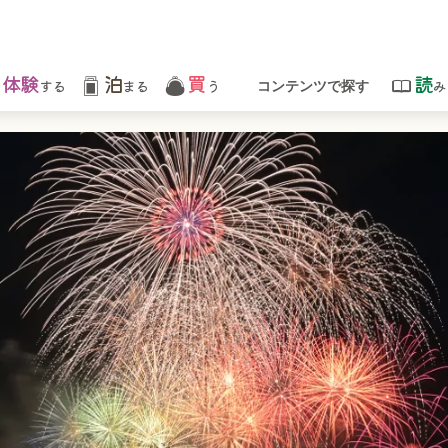
体験
泊
買
読
する
まる
う
み
コンテンツで探す