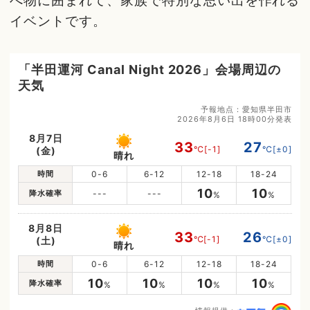
べ物に囲まれて、家族で特別な思い出を作れる
イベントです。
「半田運河 Canal Night 2026」会場周辺の
天気
予報地点：愛知県半田市
2026年8月6日 18時00分発表
8月7日
33
27
℃
[-1]
℃
[±0]
(金)
晴れ
時間
0-6
6-12
12-18
18-24
10
10
降水確率
---
---
%
%
8月8日
33
26
℃
[-1]
℃
[±0]
(土)
晴れ
時間
0-6
6-12
12-18
18-24
10
10
10
10
降水確率
%
%
%
%