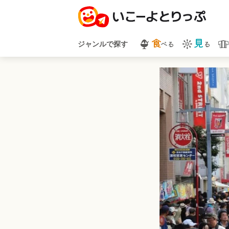
食
見
べる
る
ジャンルで探す