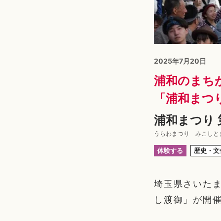
2025年7月20日
浦和のまち
「浦和まつ
浦和まつり 
うらわまつり みこしと
体験する
歴史・文
埼玉県さいたま
し渡御」が開