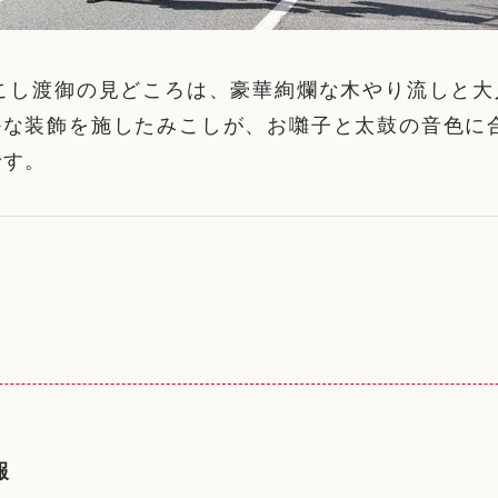
みこし渡御の見どころは、豪華絢爛な木やり流しと大
かな装飾を施したみこしが、お囃子と太鼓の音色に
です。
報