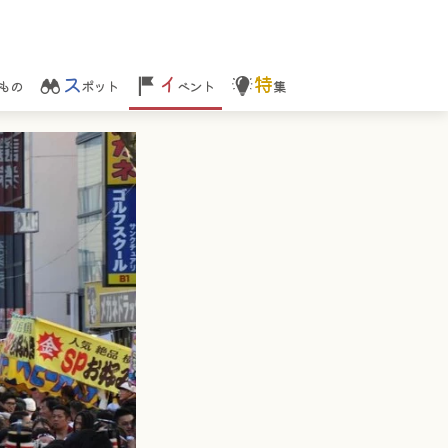
ス
イ
特
もの
ポット
ベント
集