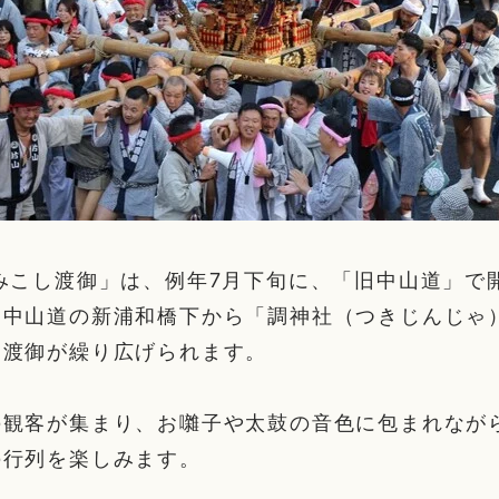
みこし渡御」は、例年7月下旬に、「旧中山道」で
旧中山道の新浦和橋下から「調神社（つきじんじゃ
し渡御が繰り広げられます。
の観客が集まり、お囃子や太鼓の音色に包まれなが
の行列を楽しみます。