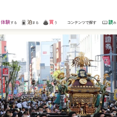
体験
泊
買
読
する
まる
う
み
コンテンツで探す