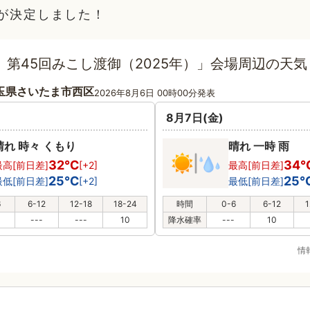
催が決定しました！
 第45回みこし渡御（2025年）」会場周辺の天気
玉県さいたま市西区
2026年8月6日 00時00分発表
8月7日(金)
晴れ 時々 くもり
晴れ 一時 雨
32℃
34
最高[前日差]
[+2]
最高[前日差]
25℃
25
最低[前日差]
[+2]
最低[前日差]
6
6-12
12-18
18-24
時間
0-6
6-12
1
---
---
10
降水確率
---
10
情