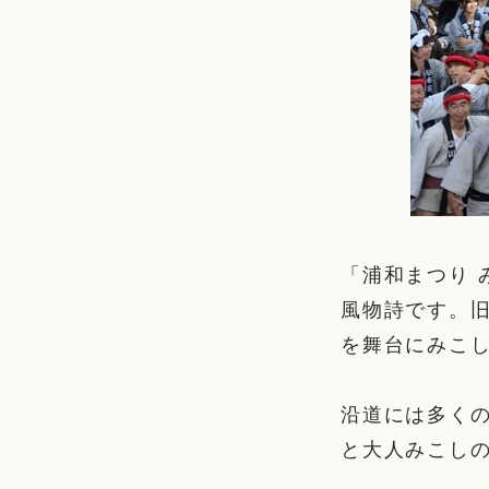
「浦和まつり 
風物詩です。
を舞台にみこ
沿道には多く
と大人みこし