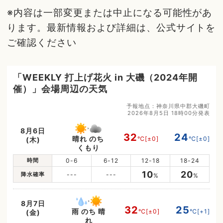
※内容は一部変更または中止になる可能性があ
ります。最新情報および詳細は、公式サイトを
ご確認ください
「WEEKLY 打上げ花火 in 大磯（2024年開
催）」会場周辺の天気
予報地点：神奈川県中郡大磯町
2026年8月5日 18時00分発表
8月6日
32
24
晴れ のち
℃
[±0]
℃
[±0]
(木)
くもり
時間
0-6
6-12
12-18
18-24
10
20
降水確率
---
---
%
%
8月7日
32
25
雨 のち 晴
℃
[±0]
℃
[+1]
(金)
れ