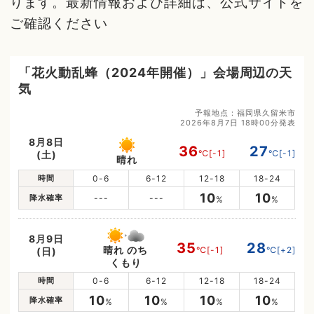
ります。最新情報および詳細は、公式サイトを
ご確認ください
「花火動乱蜂（2024年開催）」会場周辺の天
気
予報地点：福岡県久留米市
2026年8月7日 18時00分発表
8月8日
36
27
℃
[-1]
℃
[-1]
(土)
晴れ
時間
0-6
6-12
12-18
18-24
10
10
降水確率
---
---
%
%
8月9日
35
28
晴れ のち
℃
[-1]
℃
[+2]
(日)
くもり
時間
0-6
6-12
12-18
18-24
10
10
10
10
降水確率
%
%
%
%