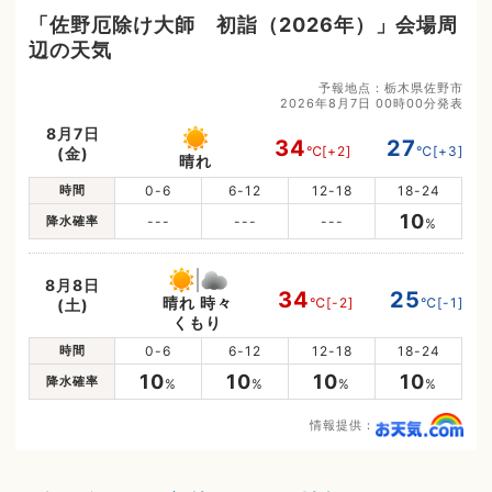
「佐野厄除け大師 初詣（2026年）」会場周
辺の天気
予報地点：栃木県佐野市
2026年8月7日 00時00分発表
8月7日
34
27
℃
[+2]
℃
[+3]
(金)
晴れ
時間
0-6
6-12
12-18
18-24
10
降水確率
---
---
---
%
8月8日
34
25
晴れ 時々
℃
[-2]
℃
[-1]
(土)
くもり
時間
0-6
6-12
12-18
18-24
10
10
10
10
降水確率
%
%
%
%
情報提供：