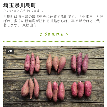
埼玉県川島町
さいたまけんかわじままち
川島町は埼玉県のほぼ中央に位置する町です。「小江戸」と呼
ばれ、多くの観光客が訪れる川越からは、車で15分ほどで到
着します。 東松山市...
つづきを見る
PR