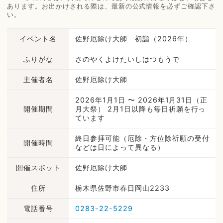
あります。お出かけされる際は、最新の公式情報を必ずご確認下さ
い。
イベント名
佐野厄除け大師 初詣（2026年）
ふりがな
さのやくよけたいしはつもうで
主催者名
佐野厄除け大師
2026年1月1日 〜 2026年1月31日（正
開催期間
月大祭） 2月1日以降も毎日祈願を行っ
ています
終日参拝可能（厄除・方位除祈願の受付
開催時間
などは日によって異なる）
開催スポット
佐野厄除け大師
住所
栃木県佐野市春日岡山2233
電話番号
0283-22-5229