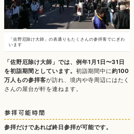
「佐野厄除け大師」の表通りもたくさんの参拝客でにぎわ
います
「佐野厄除け大師」では、例年1月1日〜31日
を初詣期間としています。
初詣期間中に
約100
万人もの参拝客
が訪れ、境内や寺周辺にはたく
さんの屋台が軒を連ねます。
参拝可能時間
参拝だけであれば終日参拝が可能です。