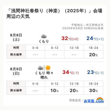
「浅間神社春祭り（神楽）（2025年）」会場
周辺の天気
予報地点：埼玉県秩父市
2026年8月8日 00時00分発表
8月8日
32
24
℃
[±0]
℃
[+1]
(土)
くもり
時間
0-6
6-12
12-18
18-24
20
降水確率
---
---
---
%
8月9日
34
23
くもり 時々
℃
[-1]
℃
[-1]
(日)
晴れ
時間
0-6
6-12
12-18
18-24
10
20
30
降水確率
---
%
%
%
情報提供：