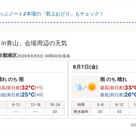
っぷノート♪本場の「郡上おどり」もチェック！
in青山」会場周辺の天気
京都港区
2026年8月6日 00時00分発表
8月7日(金)
晴れ のち 雨
雨 のち 晴れ
32℃
33
最高[前日差]
[+1]
最高[前日差]
25℃
26
最低[前日差]
[±0]
最低[前日差]
6
6-12
12-18
18-24
時間
0-6
6-12
1
---
---
20
降水確率
30
30
情