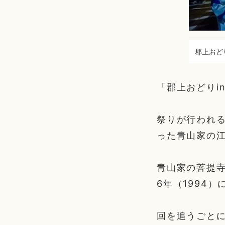
郡上おど
「郡上おどりi
祭りが行われ
った青山家の
青山家の菩提
6年（1994
回を追うごとに