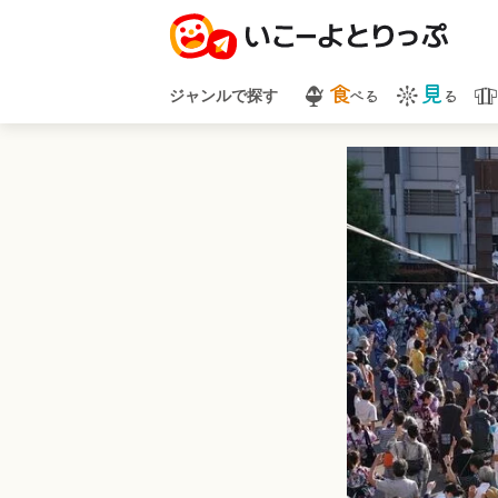
食
見
べる
る
ジャンルで探す