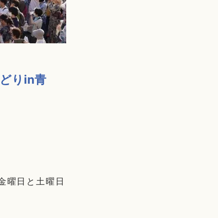
どりin青
週金曜日と土曜日