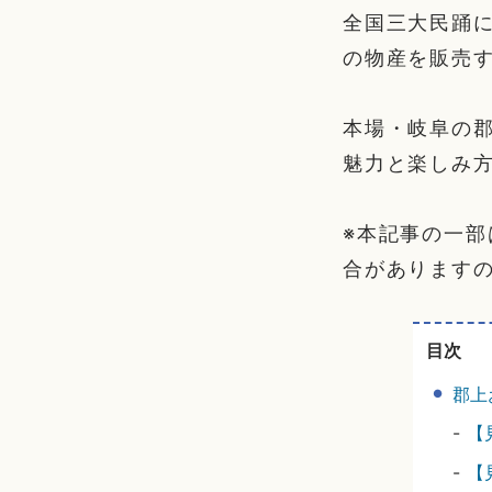
全国三大民踊
の物産を販売
本場・岐阜の郡
魅力と楽しみ
※本記事の一
合があります
目次
郡上
-
【
-
【