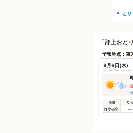
とり
「郡上おどり
予報地点：東
8月6日(木)
時間
0-
降水確率
---