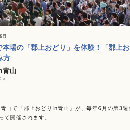
曜日
で本場の「郡上おどり」を体験！「郡上お
み方
n青山
やま
青山で「郡上おどりin青山」が、毎年6月の第3
って開催されます。