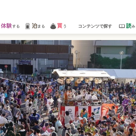
体験
泊
買
読
する
まる
う
み
コンテンツで探す