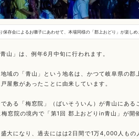
り保存会によるお囃子にあわせて、本場同様の「郡上おどり」が楽しめ
n青山」は、例年6月中旬に行われます。
る地域の「青山」という地名は、かつて岐阜県の郡
江戸屋敷があったことに由来しています。
寺である「梅窓院」（ばいそういん）が青山にある
）に梅窓院の境内で「第1回 郡上おどりin青山」が
盛大になり、過去にはは2日間で1万4,000人も