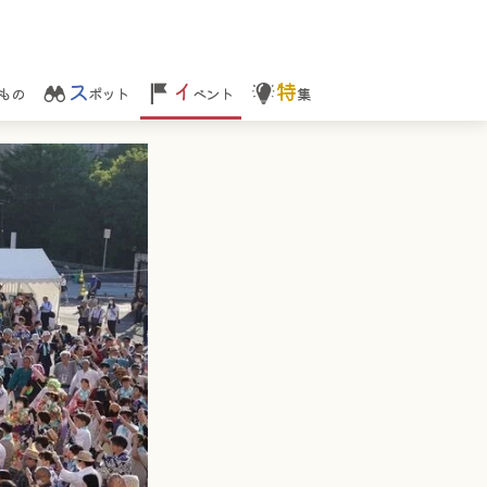
ス
イ
特
もの
ポット
ベント
集