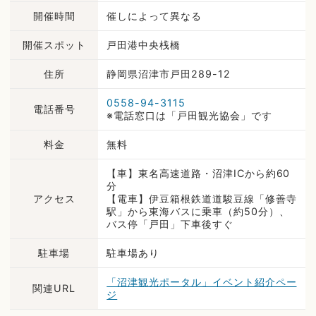
開催時間
催しによって異なる
開催スポット
戸田港中央桟橋
住所
静岡県沼津市戸田289-12
0558-94-3115
電話番号
※電話窓口は「戸田観光協会」です
料金
無料
【車】東名高速道路・沼津ICから約60
分
アクセス
【電車】伊豆箱根鉄道道駿豆線「修善寺
駅」から東海バスに乗車（約50分）、
バス停「戸田」下車後すぐ
駐車場
駐車場あり
「沼津観光ポータル」イベント紹介ペー
関連URL
ジ