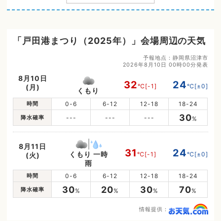
「戸田港まつり（2025年）」会場周辺の天気
予報地点：静岡県沼津市
2026年8月10日 00時00分発表
8月10日
32
24
℃
[-1]
℃
[±0]
(月)
くもり
時間
0-6
6-12
12-18
18-24
30
降水確率
---
---
---
%
8月11日
31
24
くもり 一時
℃
[-1]
℃
[±0]
(火)
雨
時間
0-6
6-12
12-18
18-24
30
20
30
70
降水確率
%
%
%
%
情報提供：