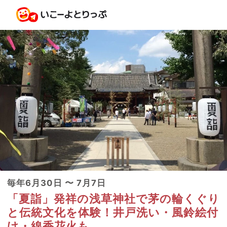
毎年6月30日 〜 7月7日
「夏詣」発祥の浅草神社で茅の輪くぐり
と伝統文化を体験！井戸洗い・風鈴絵付
け・線香花火も