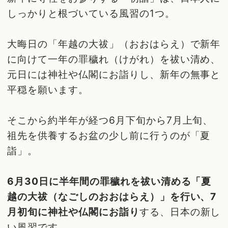
しっかりと根づいている風習の1つ。
大晦日の「年越の大祓」（おおはらえ）で新年
に向けて一年の罪穢れ（けがれ）を祓い清め、
元日には神社や仏閣にお詣りし、新年の無事と
平穏を願います。
そこから約半年が経つ6月下旬から7月上旬、
祖先を供養するお盆の少し前に行うのが「夏
詣」。
6月30日に半年間の罪穢れを祓い清める「夏
越の大祓（なごしのおおはらえ）」を行い、7
月初旬に神社や仏閣にお詣り
する、日本の新し
い風習です。