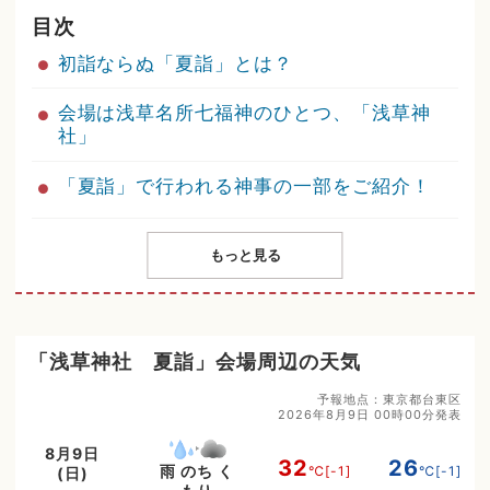
目次
初詣ならぬ「夏詣」とは？
会場は浅草名所七福神のひとつ、「浅草神
社」
「夏詣」で行われる神事の一部をご紹介！
もっと見る
「浅草神社 夏詣」会場周辺の天気
予報地点：東京都台東区
2026年8月9日 00時00分発表
8月9日
32
26
雨 のち く
℃
[-1]
℃
[-1]
(日)