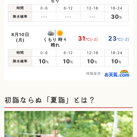
もり
時間
0-6
6-12
12-18
18-24
30
降水確率
---
---
---
%
8月10日
31
23
くもり 時々
℃
[-2]
℃
[-2]
(月)
晴れ
時間
0-6
6-12
12-18
18-24
10
10
10
10
降水確率
%
%
%
%
情報提供：
初詣ならぬ「夏詣」とは？