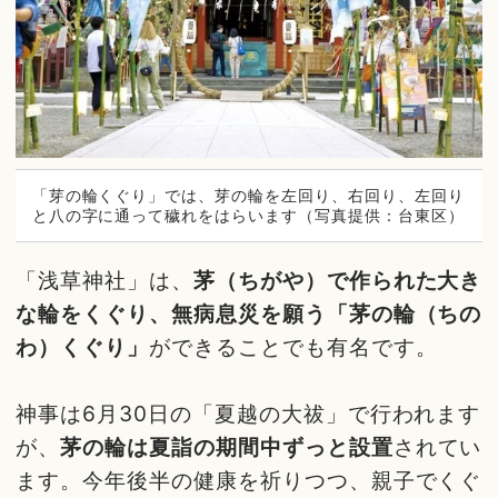
「芽の輪くぐり」では、芽の輪を左回り、右回り、左回り
と八の字に通って穢れをはらいます（写真提供：台東区）
「浅草神社」は、
茅（ちがや）で作られた大き
な輪をくぐり、無病息災を願う「茅の輪（ちの
わ）くぐり」
ができることでも有名です。
神事は6月30日の「夏越の大祓」で行われます
が、
茅の輪は夏詣の期間中ずっと設置
されてい
ます。今年後半の健康を祈りつつ、親子でくぐ