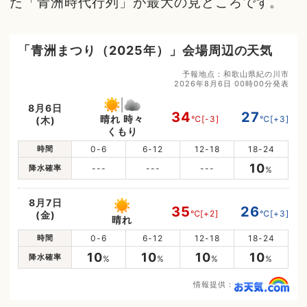
た「青洲時代行列」が最大の見どころです。
「青洲まつり（2025年）」会場周辺の天気
予報地点：和歌山県紀の川市
2026年8月6日 00時00分発表
8月6日
34
27
晴れ 時々
℃
[-3]
℃
[+3]
(木)
くもり
時間
0-6
6-12
12-18
18-24
10
降水確率
---
---
---
%
8月7日
35
26
℃
[+2]
℃
[+3]
(金)
晴れ
時間
0-6
6-12
12-18
18-24
10
10
10
10
降水確率
%
%
%
%
情報提供：