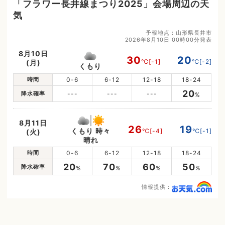
「フラワー長井線まつり2025」会場周辺の天
気
予報地点：山形県長井市
2026年8月10日 00時00分発表
8月10日
30
20
℃
[-1]
℃
[-2]
(月)
くもり
時間
0-6
6-12
12-18
18-24
20
降水確率
---
---
---
%
8月11日
26
19
くもり 時々
℃
[-4]
℃
[-1]
(火)
晴れ
時間
0-6
6-12
12-18
18-24
20
70
60
50
降水確率
%
%
%
%
情報提供：