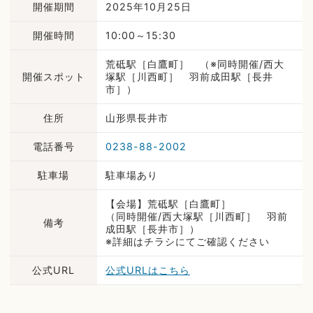
開催期間
2025年10月25日
開催時間
10:00～15:30
荒砥駅［白鷹町］ （※同時開催/西大
開催スポット
塚駅［川西町］ 羽前成田駅［長井
市］）
住所
山形県長井市
電話番号
0238-88-2002
駐車場
駐車場あり
【会場】荒砥駅［白鷹町］
（同時開催/西大塚駅［川西町］ 羽前
備考
成田駅［長井市］）
※詳細はチラシにてご確認ください
公式URL
公式URLはこちら