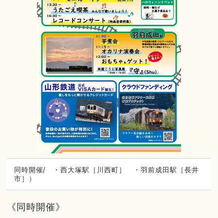
同時開催/ ・西大塚駅［川西町］ ・羽前成田駅［長井
市］）
《同時開催》