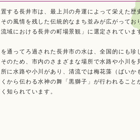
位置する長井市は、最上川の舟運によって栄えた歴
、その風情を残した伝統的なまち並みが広がってお
上流域における長井の町場景観」に選定されていま
を通ってろ過された長井市の水は、全国的にも珍し
。そのため、市内のさまざまな場所で水路や小川を
各所に水路や小川があり、清流では梅花藻（ばいか
古くから伝わる水神の舞「黒獅子」が行われること
広く知られています。