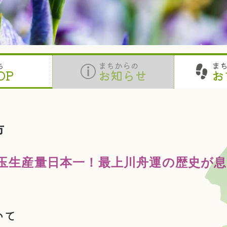
ち
まちからの
ま
OP
お知らせ
お
市
玉生産量日本一！最上川舟運の歴史が
いて