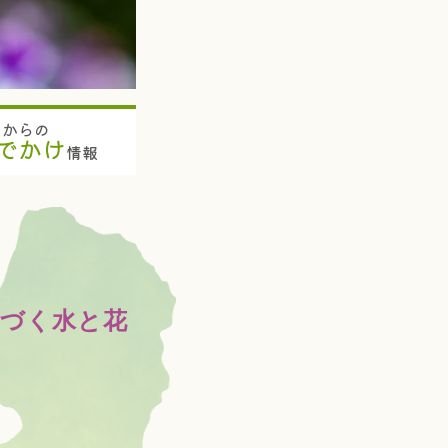
ちからの
でかけ
情報
息づく水と花