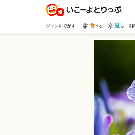
食
見
べる
る
ジャンルで探す