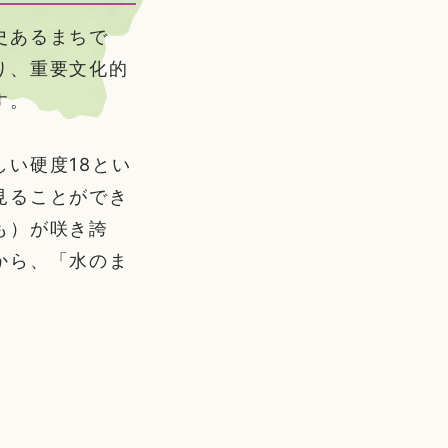
史あるまちで
り、重要文化的
す。
い硬度18とい
見ることができ
も）が咲き誇
から、「水のま