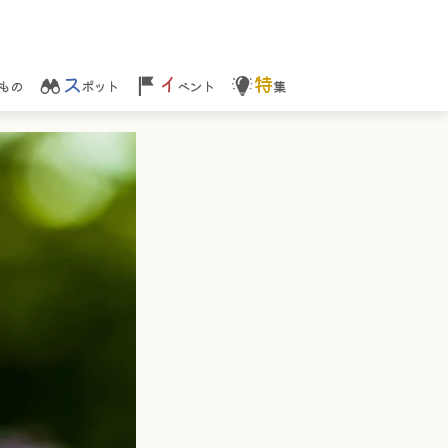
ス
イ
特
もの
ポット
ベント
集