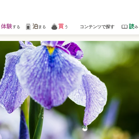
体験
泊
買
読
する
まる
う
み
コンテンツで探す