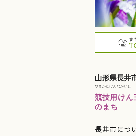
ま
T
山形県長井
やまがたけんながいし
競技用けん
のまち
長井市につ